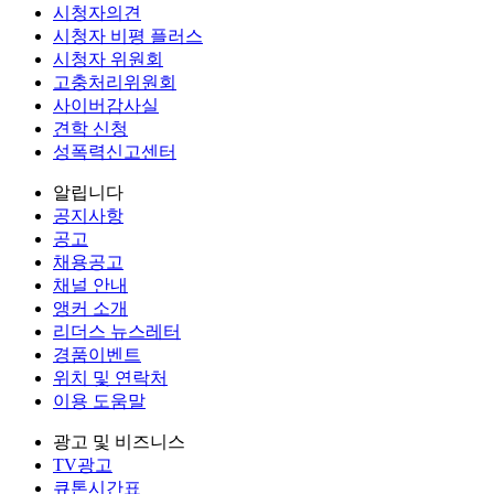
시청자의견
시청자 비평 플러스
시청자 위원회
고충처리위원회
사이버감사실
견학 신청
성폭력신고센터
알립니다
공지사항
공고
채용공고
채널 안내
앵커 소개
리더스 뉴스레터
경품이벤트
위치 및 연락처
이용 도움말
광고 및 비즈니스
TV광고
큐톤시간표