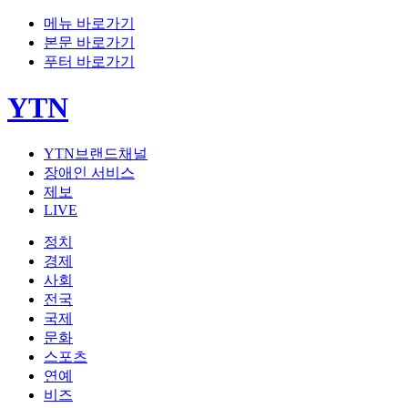
메뉴 바로가기
본문 바로가기
푸터 바로가기
YTN
YTN브랜드채널
장애인 서비스
제보
LIVE
정치
경제
사회
전국
국제
문화
스포츠
연예
비즈