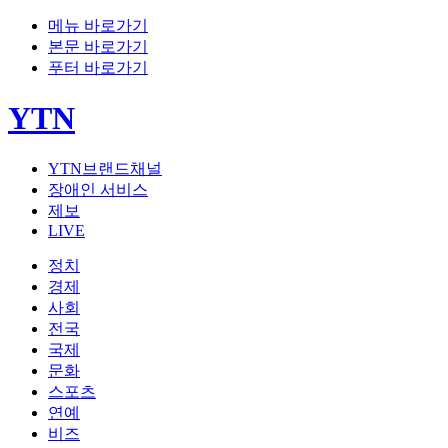
메뉴 바로가기
본문 바로가기
푸터 바로가기
YTN
YTN브랜드채널
장애인 서비스
제보
LIVE
정치
경제
사회
전국
국제
문화
스포츠
연예
비즈