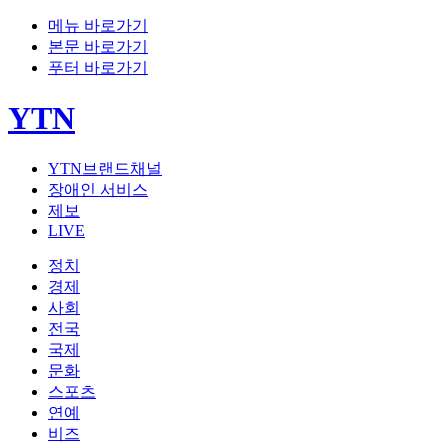
메뉴 바로가기
본문 바로가기
푸터 바로가기
YTN
YTN브랜드채널
장애인 서비스
제보
LIVE
정치
경제
사회
전국
국제
문화
스포츠
연예
비즈