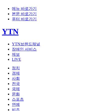
메뉴 바로가기
본문 바로가기
푸터 바로가기
YTN
YTN브랜드채널
장애인 서비스
제보
LIVE
정치
경제
사회
전국
국제
문화
스포츠
연예
비즈