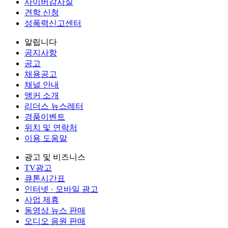
사이버감사실
견학 신청
성폭력신고센터
알립니다
공지사항
공고
채용공고
채널 안내
앵커 소개
리더스 뉴스레터
경품이벤트
위치 및 연락처
이용 도움말
광고 및 비즈니스
TV광고
큐톤시간표
인터넷 · 모바일 광고
사업 제휴
동영상 뉴스 판매
오디오 음원 판매