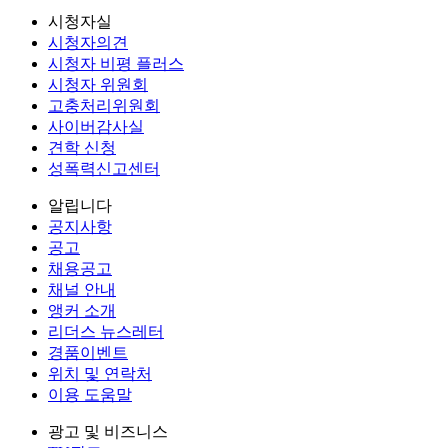
시청자실
시청자의견
시청자 비평 플러스
시청자 위원회
고충처리위원회
사이버감사실
견학 신청
성폭력신고센터
알립니다
공지사항
공고
채용공고
채널 안내
앵커 소개
리더스 뉴스레터
경품이벤트
위치 및 연락처
이용 도움말
광고 및 비즈니스