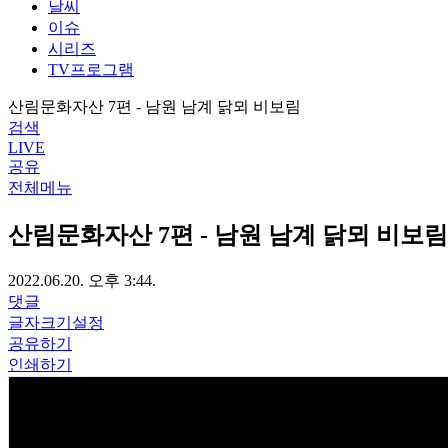
날씨
이슈
시리즈
TV프로그램
산림문화자산 7편 - 남원 남계 닭뫼 비보림
검색
LIVE
공유
전체메뉴
산림문화자산 7편 - 남원 남계 닭뫼 비보림
2022.06.20. 오후 3:44.
댓글
글자크기설정
공유하기
인쇄하기