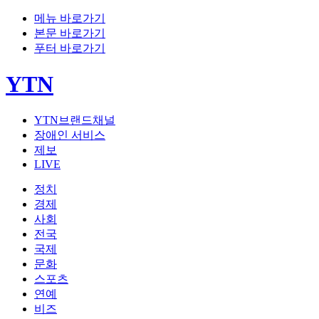
메뉴 바로가기
본문 바로가기
푸터 바로가기
YTN
YTN브랜드채널
장애인 서비스
제보
LIVE
정치
경제
사회
전국
국제
문화
스포츠
연예
비즈