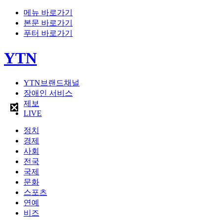
메뉴 바로가기
본문 바로가기
푸터 바로가기
YTN
YTN브랜드채널
장애인 서비스
제보
LIVE
정치
경제
사회
전국
국제
문화
스포츠
연예
비즈