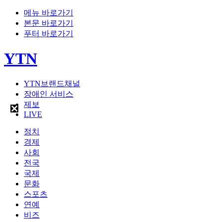
메뉴 바로가기
본문 바로가기
푸터 바로가기
YTN
YTN브랜드채널
장애인 서비스
제보
LIVE
정치
경제
사회
전국
국제
문화
스포츠
연예
비즈