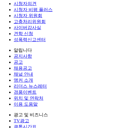
시청자의견
시청자 비평 플러스
시청자 위원회
고충처리위원회
사이버감사실
견학 신청
성폭력신고센터
알립니다
공지사항
공고
채용공고
채널 안내
앵커 소개
리더스 뉴스레터
경품이벤트
위치 및 연락처
이용 도움말
광고 및 비즈니스
TV광고
큐톤시간표