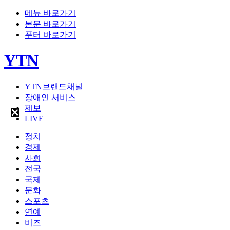
메뉴 바로가기
본문 바로가기
푸터 바로가기
YTN
YTN브랜드채널
장애인 서비스
제보
LIVE
정치
경제
사회
전국
국제
문화
스포츠
연예
비즈