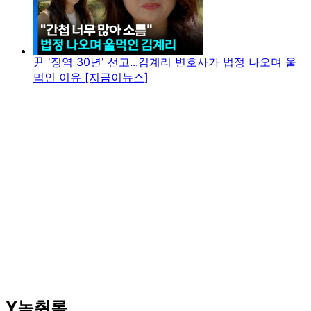
尹 '징역 30년' 선고...김계리 변호사가 법정 나오며 울
먹인 이유 [지금이뉴스]
Y녹취록