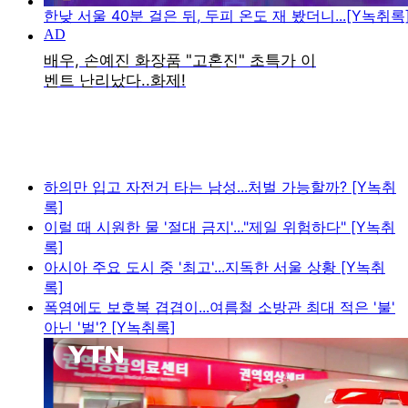
한낮 서울 40분 걸은 뒤, 두피 온도 재 봤더니...[Y녹취록
하의만 입고 자전거 타는 남성...처벌 가능할까? [Y녹취
록]
이럴 때 시원한 물 '절대 금지'..."제일 위험하다" [Y녹취
록]
아시아 주요 도시 중 '최고'...지독한 서울 상황 [Y녹취
록]
폭염에도 보호복 겹겹이...여름철 소방관 최대 적은 '불'
아닌 '벌'? [Y녹취록]