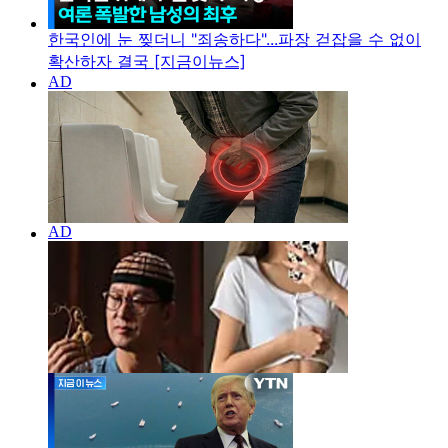
한국인에 눈 찢더니 "죄송하다"...파장 걷잡을 수 없이
확산하자 결국 [지금이뉴스]