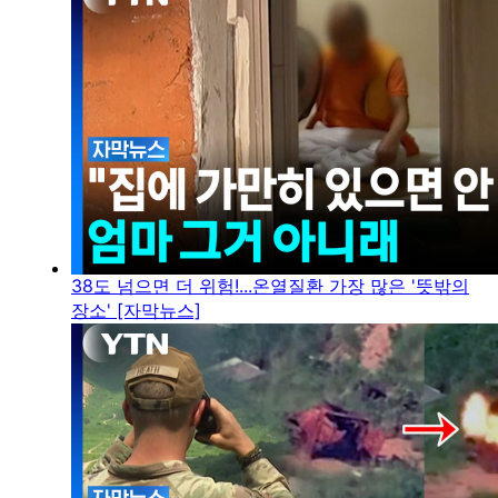
38도 넘으면 더 위험!...온열질환 가장 많은 '뜻밖의
장소' [자막뉴스]