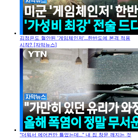
김정은도 혈안된 '게임체인저'...한반도에 본격 적용
시작? [자막뉴스]
"더워서 에어컨만 틀었는데..." 내 집 창문 깨지는 것