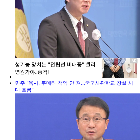
민주 "육사, 쿠데타 책임 안 져…국군사관학교 창설 시
대 흐름"