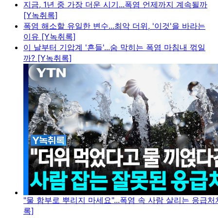
지금, 1년 중 가장 더운 시기...폭염 언제까지 계속될까
[Y녹취록]
폭염 해소할 유일한 변수...최악 더위, '이것'을 바라는
이유 [Y녹취록]
이 날부터 기압계 '흔들'...숨 막히는 폭염 마침내 꺾일
까? [Y녹취록]
"물 함부로 뿌리지 마세요"...폭염 속 사람 살리는 응급처
록]