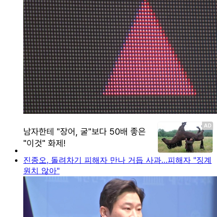
진종오, 돌려차기 피해자 만나 거듭 사과…피해자 "징계
원치 않아"