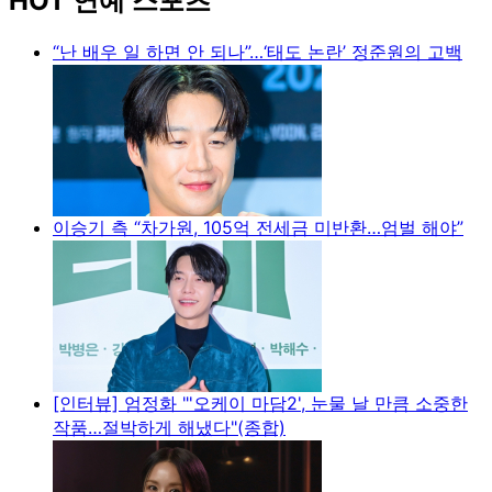
HOT 연예 스포츠
“난 배우 일 하면 안 되나”…‘태도 논란’ 정준원의 고백
이승기 측 “차가원, 105억 전세금 미반환…엄벌 해야”
[인터뷰] 엄정화 "'오케이 마담2', 눈물 날 만큼 소중한
작품…절박하게 해냈다"(종합)