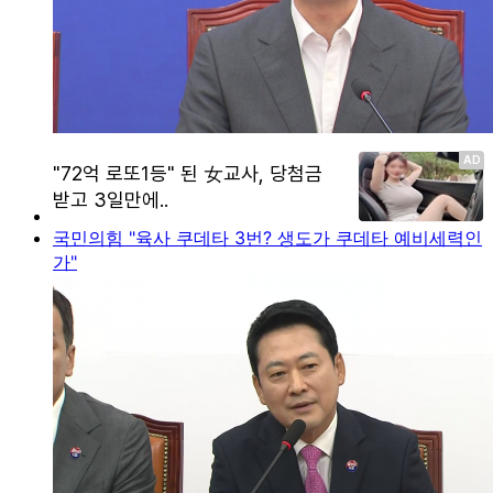
국민의힘 "육사 쿠데타 3번? 생도가 쿠데타 예비세력인
가"