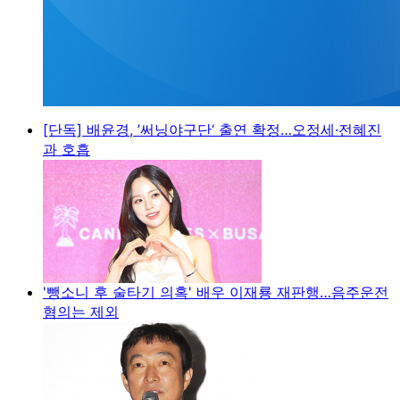
[단독] 배윤경, ’써닝야구단‘ 출연 확정…오정세·전혜진
과 호흡
'뺑소니 후 술타기 의혹' 배우 이재룡 재판행…음주운전
혐의는 제외