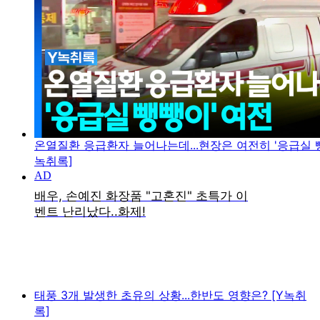
온열질환 응급환자 늘어나는데...현장은 여전히 '응급실 뺑
녹취록]
태풍 3개 발생한 초유의 상황...한반도 영향은? [Y녹취
록]