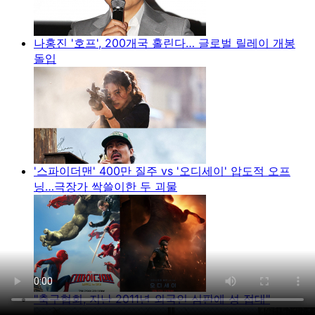
나홍진 '호프', 200개국 홀린다… 글로벌 릴레이 개봉
돌입
'스파이더맨' 400만 질주 vs '오디세이' 압도적 오프
닝…극장가 싹쓸이한 두 괴물
"축구협회, 지난 2011년 외국인 심판에 성 접대"