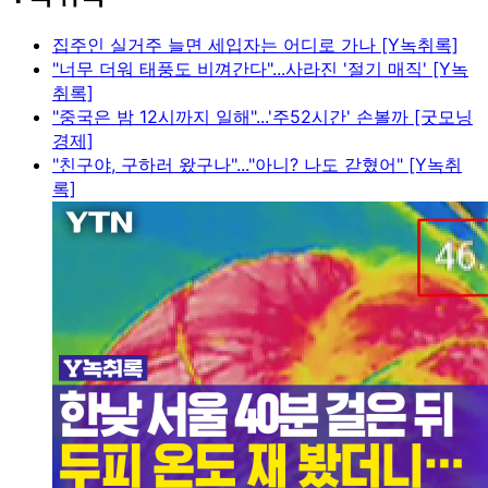
집주인 실거주 늘면 세입자는 어디로 가나 [Y녹취록]
"너무 더워 태풍도 비껴간다"...사라진 '절기 매직' [Y녹
취록]
"중국은 밤 12시까지 일해"...'주52시간' 손볼까 [굿모닝
경제]
"친구야, 구하러 왔구나"..."아니? 나도 갇혔어" [Y녹취
록]