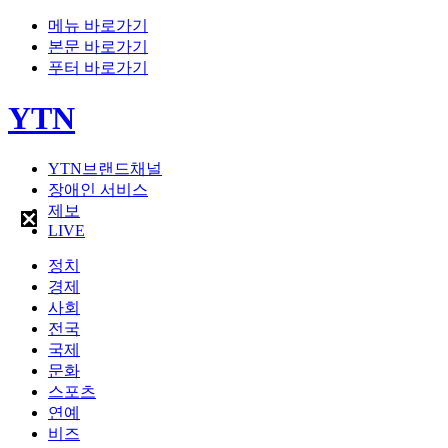
메뉴 바로가기
본문 바로가기
푸터 바로가기
YTN
YTN브랜드채널
장애인 서비스
제보
LIVE
정치
경제
사회
전국
국제
문화
스포츠
연예
비즈