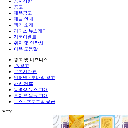
공지사항
공고
채용공고
채널 안내
앵커 소개
리더스 뉴스레터
경품이벤트
위치 및 연락처
이용 도움말
광고 및 비즈니스
TV광고
큐톤시간표
인터넷 · 모바일 광고
사업 제휴
동영상 뉴스 판매
오디오 음원 판매
뉴스 · 프로그램 공급
YTN
㈜와이티엔
서울특별시 마포구 상암산로 76 (상암동)
대표전화: 0
제호: YTN
서울특별시 마포구 상암산로 76 (상암동)
등록번호: 서울