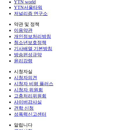
YTN world
YTN서울타워
저널리즘 연구소
약관 및 정책
이용약관
개인정보처리방침
청소년보호정책
기사배열 기본방침
방송편성규약
윤리강령
시청자실
시청자의견
시청자 비평 플러스
시청자 위원회
고충처리위원회
사이버감사실
견학 신청
성폭력신고센터
알립니다