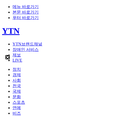
메뉴 바로가기
본문 바로가기
푸터 바로가기
YTN
YTN브랜드채널
장애인 서비스
제보
LIVE
정치
경제
사회
전국
국제
문화
스포츠
연예
비즈