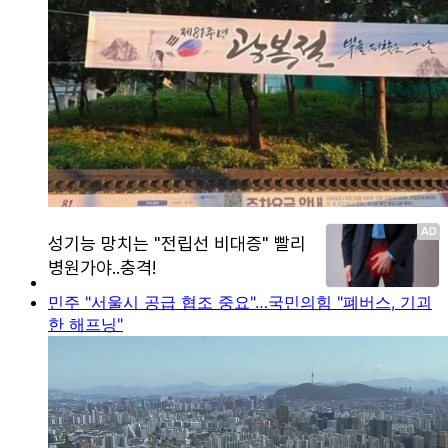
민주 "서울시 공급 협조 중요"…국민의힘 "폐버스, 기괴
한 해프닝"