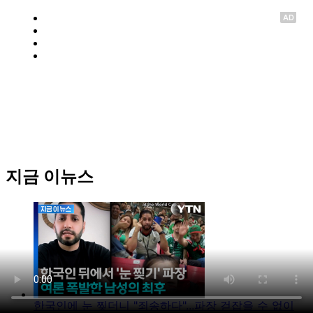
AD
지금 이뉴스
한국인에 눈 찢더니 "죄송하다"...파장 걷잡을 수 없이