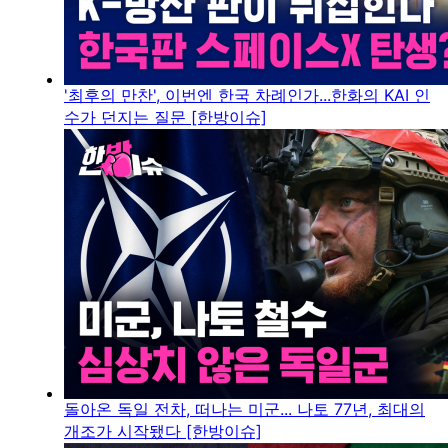
'최후의 만찬', 이번엔 한국 차례인가...한화의 KAI 인
수가 던지는 질문 [한방이슈]
돌아온 독일 전차, 떠나는 미군... 나토 77년, 최대의
개조가 시작됐다 [한방이슈]