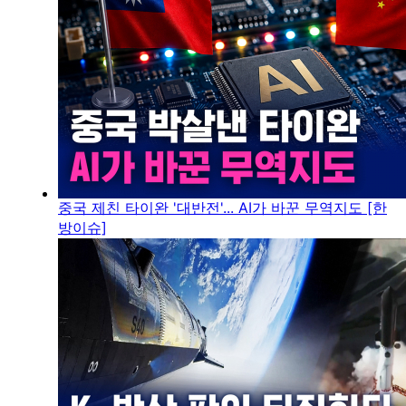
중국 제친 타이완 '대반전'... AI가 바꾼 무역지도 [한
방이슈]