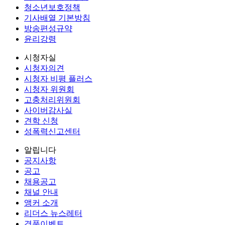
청소년보호정책
기사배열 기본방침
방송편성규약
윤리강령
시청자실
시청자의견
시청자 비평 플러스
시청자 위원회
고충처리위원회
사이버감사실
견학 신청
성폭력신고센터
알립니다
공지사항
공고
채용공고
채널 안내
앵커 소개
리더스 뉴스레터
경품이벤트