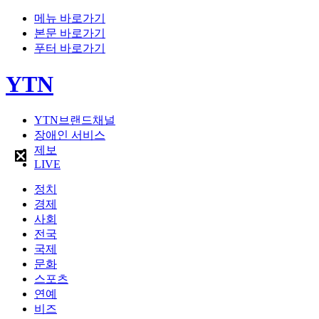
메뉴 바로가기
본문 바로가기
푸터 바로가기
YTN
YTN브랜드채널
장애인 서비스
제보
LIVE
정치
경제
사회
전국
국제
문화
스포츠
연예
비즈