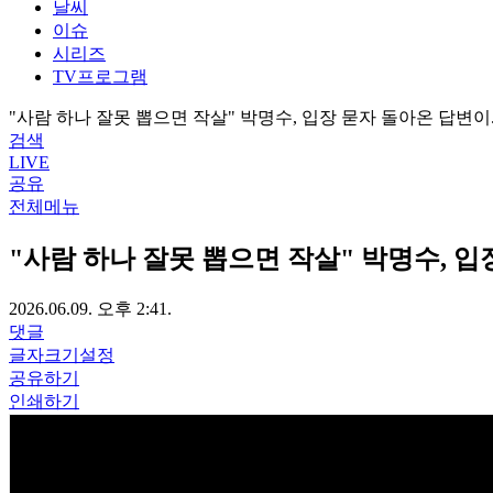
날씨
이슈
시리즈
TV프로그램
"사람 하나 잘못 뽑으면 작살" 박명수, 입장 묻자 돌아온 답변이..
검색
LIVE
공유
전체메뉴
"사람 하나 잘못 뽑으면 작살" 박명수, 입장
2026.06.09. 오후 2:41.
댓글
글자크기설정
공유하기
인쇄하기