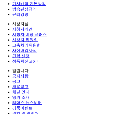
기사배열 기본방침
방송편성규약
윤리강령
시청자실
시청자의견
시청자 비평 플러스
시청자 위원회
고충처리위원회
사이버감사실
견학 신청
성폭력신고센터
알립니다
공지사항
공고
채용공고
채널 안내
앵커 소개
리더스 뉴스레터
경품이벤트
위치 및 연락처