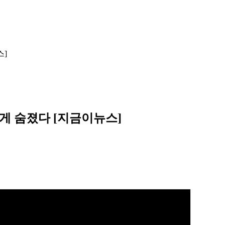
스]
넘게 숨졌다 [지금이뉴스]