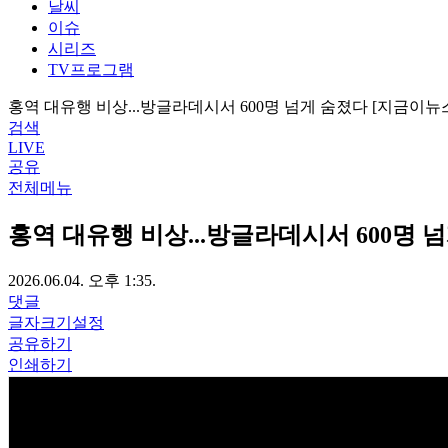
날씨
이슈
시리즈
TV프로그램
홍역 대유행 비상...방글라데시서 600명 넘게 숨졌다 [지금이뉴
검색
LIVE
공유
전체메뉴
홍역 대유행 비상...방글라데시서 600명 
2026.06.04. 오후 1:35.
댓글
글자크기설정
공유하기
인쇄하기