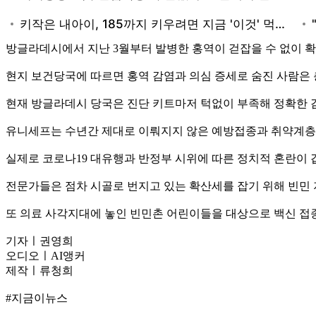
방글라데시에서 지난 3월부터 발병한 홍역이 걷잡을 수 없이 확
현지 보건당국에 따르면 홍역 감염과 의심 증세로 숨진 사람은 총
현재 방글라데시 당국은 진단 키트마저 턱없이 부족해 정확한 
유니세프는 수년간 제대로 이뤄지지 않은 예방접종과 취약계층
실제로 코로나19 대유행과 반정부 시위에 따른 정치적 혼란이 
전문가들은 점차 시골로 번지고 있는 확산세를 잡기 위해 빈민
또 의료 사각지대에 놓인 빈민촌 어린이들을 대상으로 백신 접
기자ㅣ권영희
오디오ㅣAI앵커
제작ㅣ류청희
#지금이뉴스