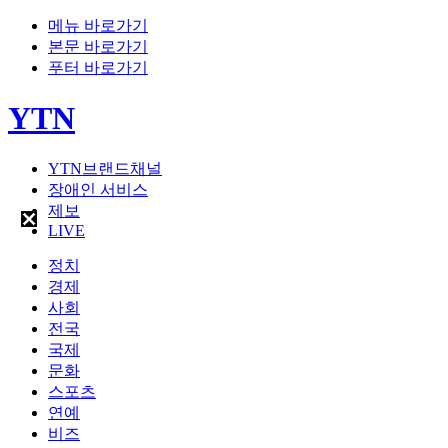
메뉴 바로가기
본문 바로가기
푸터 바로가기
YTN
YTN브랜드채널
장애인 서비스
제보
LIVE
정치
경제
사회
전국
국제
문화
스포츠
연예
비즈