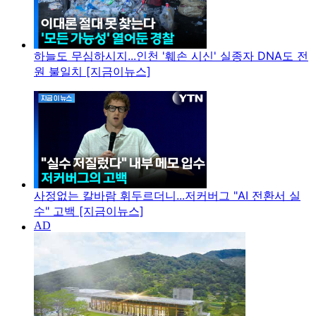
하늘도 무심하시지...인천 '훼손 시신' 실종자 DNA도 전
원 불일치 [지금이뉴스]
사정없는 칼바람 휘두르더니...저커버그 "AI 전환서 실
수" 고백 [지금이뉴스]