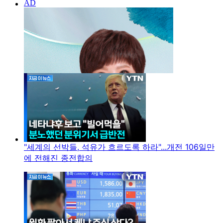
"세계의 선박들, 석유가 흐르도록 하라"...개전 106일만
에 전해진 종전합의