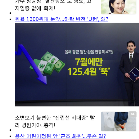
환율 1,300원대 눈앞…하락 반전 'U턴', 왜?
용산 어린이정원 앞 '근조 화환'…무슨 일?