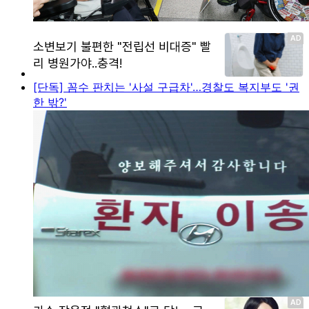
[단독] 꼼수 판치는 '사설 구급차'…경찰도 복지부도 '권
한 밖?'