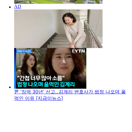
尹 '징역 30년' 선고...김계리 변호사가 법정 나오며 울
먹인 이유 [지금이뉴스]