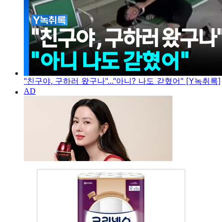
"친구야, 구하러 왔구나"..."아니? 나도 갇혔어" [Y녹취록]