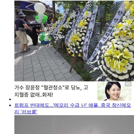
트럼프 반대에도…'메모리 수급 난' 애플, 중국 창신메모
리 '러브콜'