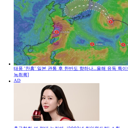
태풍 '찬홈' 일본 관통 후 한반도 향하나...올해 유독 특이
녹취록]