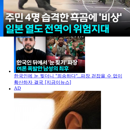
지금 이뉴스
한국인에 눈 찢더니 "죄송하다"...파장 걷잡을 수 없이
확산하자 결국 [지금이뉴스]