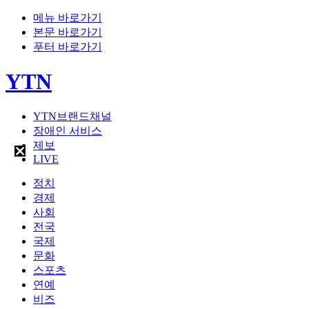
메뉴 바로가기
본문 바로가기
푸터 바로가기
YTN
YTN브랜드채널
장애인 서비스
제보
LIVE
정치
경제
사회
전국
국제
문화
스포츠
연예
비즈