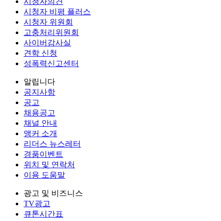
시청자의견
시청자 비평 플러스
시청자 위원회
고충처리위원회
사이버감사실
견학 신청
성폭력신고센터
알립니다
공지사항
공고
채용공고
채널 안내
앵커 소개
리더스 뉴스레터
경품이벤트
위치 및 연락처
이용 도움말
광고 및 비즈니스
TV광고
큐톤시간표