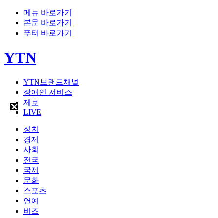
메뉴 바로가기
본문 바로가기
푸터 바로가기
YTN
YTN브랜드채널
장애인 서비스
제보
LIVE
정치
경제
사회
전국
국제
문화
스포츠
연예
비즈