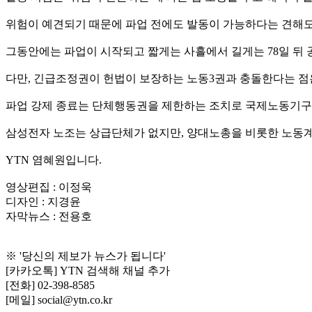
위험이 예견되기 때문에 파업 전에도 발동이 가능하다는 견해도
그동안에는 파업이 시작되고 짧게는 사흘에서 길게는 78일 뒤
다만, 긴급조정권이 헌법이 보장하는 노동3권과 충돌한다는 점은
파업 강제 종료는 단체행동권을 제한하는 조치로 국제노동기구
삼성전자 노조는 상급단체가 없지만, 양대노총을 비롯한 노동계
YTN 염혜원입니다.
영상편집 : 이정욱
디자인 : 지경윤
자막뉴스 : 전용호
※ '당신의 제보가 뉴스가 됩니다'
[카카오톡] YTN 검색해 채널 추가
[전화] 02-398-8585
[메일] social@ytn.co.kr