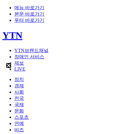
메뉴 바로가기
본문 바로가기
푸터 바로가기
YTN
YTN브랜드채널
장애인 서비스
제보
LIVE
정치
경제
사회
전국
국제
문화
스포츠
연예
비즈