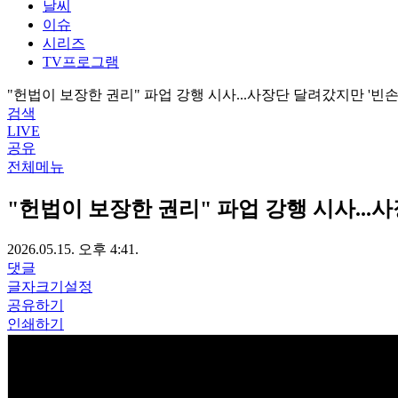
날씨
이슈
시리즈
TV프로그램
"헌법이 보장한 권리" 파업 강행 시사...사장단 달려갔지만 '빈손
검색
LIVE
공유
전체메뉴
"헌법이 보장한 권리" 파업 강행 시사...
2026.05.15. 오후 4:41.
댓글
글자크기설정
공유하기
인쇄하기