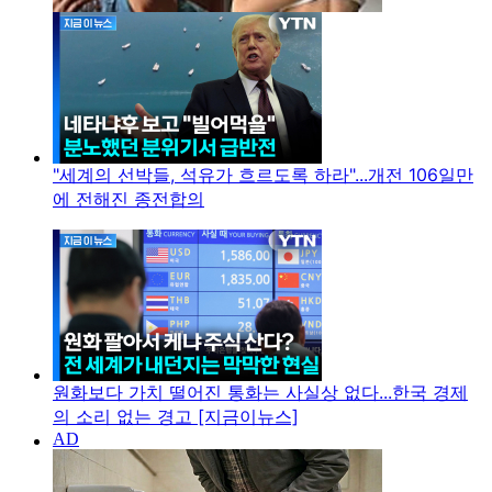
"세계의 선박들, 석유가 흐르도록 하라"...개전 106일만
에 전해진 종전합의
원화보다 가치 떨어진 통화는 사실상 없다...한국 경제
의 소리 없는 경고 [지금이뉴스]