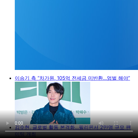
이승기 측 “차가원, 105억 전세금 미반환…엄벌 해야”
김수현, 글로벌 활동 본격화…필리핀서 2만명 규모 팬
미팅 개최