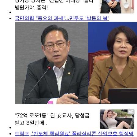
국민의힘 "증오의 과세"…민주도 '발등의 불'
트럼프, '반도체 핵심원료' 폴리실리콘 산업보호 행정명