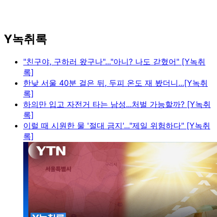
Y녹취록
"친구야, 구하러 왔구나"..."아니? 나도 갇혔어" [Y녹취
록]
한낮 서울 40분 걸은 뒤, 두피 온도 재 봤더니...[Y녹취
록]
하의만 입고 자전거 타는 남성...처벌 가능할까? [Y녹취
록]
이럴 때 시원한 물 '절대 금지'..."제일 위험하다" [Y녹취
록]