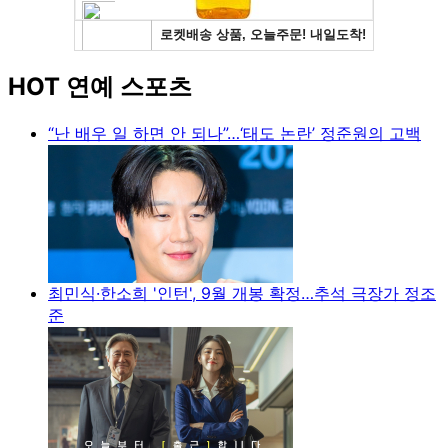
HOT 연예 스포츠
“난 배우 일 하면 안 되나”…‘태도 논란’ 정준원의 고백
최민식·한소희 '인턴', 9월 개봉 확정…추석 극장가 정조
준