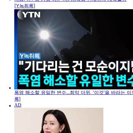
[Y녹취록]
폭염 해소할 유일한 변수...최악 더위, '이것'을 바라는 이
록]