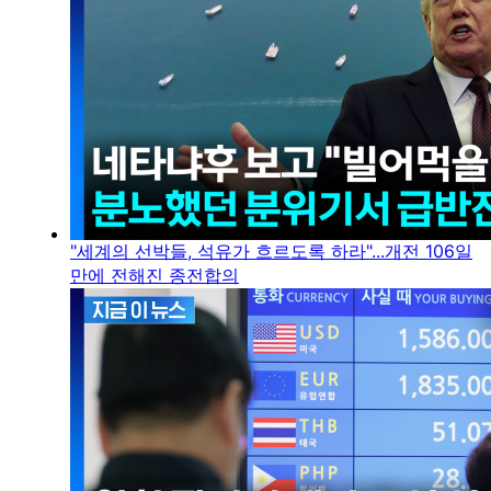
"세계의 선박들, 석유가 흐르도록 하라"...개전 106일
만에 전해진 종전합의