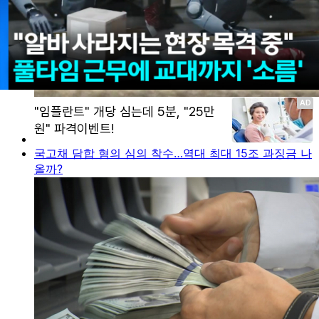
국고채 담합 혐의 심의 착수…역대 최대 15조 과징금 나
올까?