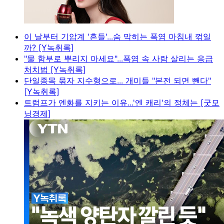
이 날부터 기압계 '흔들'...숨 막히는 폭염 마침내 꺾일
까? [Y녹취록]
"물 함부로 뿌리지 마세요"...폭염 속 사람 살리는 응급
처치법 [Y녹취록]
단일종목 묶자 지수형으로... 개미들 "본전 되면 뺀다"
[Y녹취록]
트럼프가 엔화를 지키는 이유...'엔 캐리'의 정체는 [굿모
닝경제]