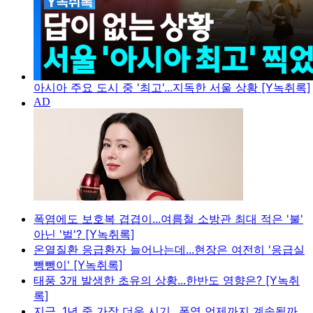
아시아 주요 도시 중 '최고'...지독한 서울 상황 [Y녹취록]
폭염에도 보호복 겹겹이...여름철 소방관 최대 적은 '불'
아닌 '벌'? [Y녹취록]
온열질환 응급환자 늘어나는데...현장은 여전히 '응급실
뺑뺑이' [Y녹취록]
태풍 3개 발생한 초유의 상황...한반도 영향은? [Y녹취
록]
지금, 1년 중 가장 더운 시기...폭염 언제까지 계속될까