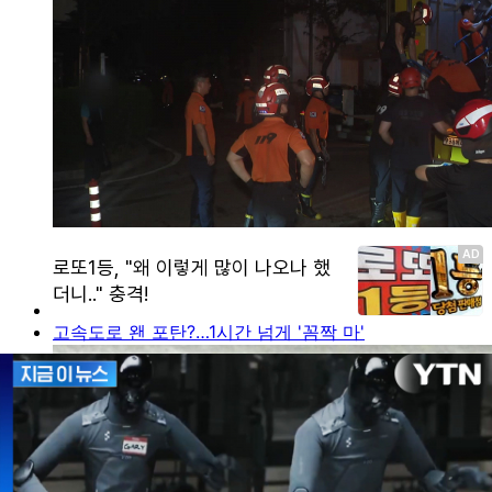
고속도로 왠 포탄?…1시간 넘게 '꼼짝 마'