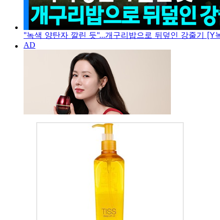
"녹색 양탄자 깔린 듯"...개구리밥으로 뒤덮인 강줄기 [Y