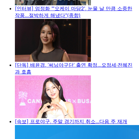
[인터뷰] 엄정화 "'오케이 마담2', 눈물 날 만큼 소중한
작품…절박하게 해냈다"(종합)
[단독] 배윤경, ’써닝야구단‘ 출연 확정…오정세·전혜진
과 호흡
[속보] 프로야구, 주말 경기까지 취소...다음 주 재개