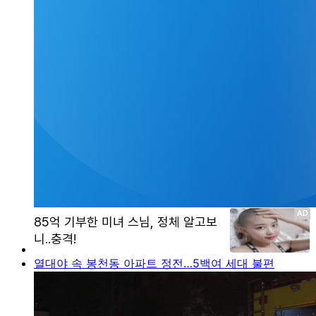
열대야 속 봉천동 아파트 정전…5백여 세대 불편