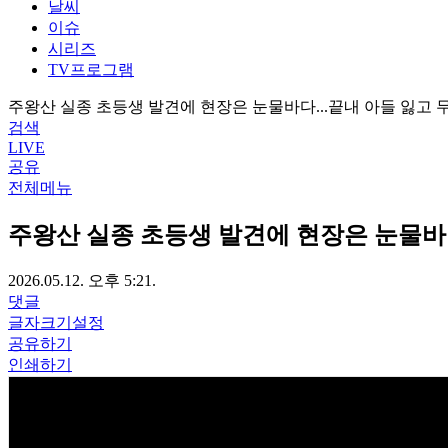
날씨
이슈
시리즈
TV프로그램
주왕산 실종 초등생 발견에 현장은 눈물바다...끝내 아들 잃고 
검색
LIVE
공유
전체메뉴
주왕산 실종 초등생 발견에 현장은 눈물바다
2026.05.12. 오후 5:21.
댓글
글자크기설정
공유하기
인쇄하기