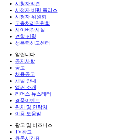
시청자의견
시청자 비평 플러스
시청자 위원회
고충처리위원회
사이버감사실
견학 신청
성폭력신고센터
알립니다
공지사항
공고
채용공고
채널 안내
앵커 소개
리더스 뉴스레터
경품이벤트
위치 및 연락처
이용 도움말
광고 및 비즈니스
TV광고
큐톤시간표