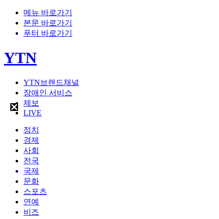
메뉴 바로가기
본문 바로가기
푸터 바로가기
YTN
YTN브랜드채널
장애인 서비스
제보
LIVE
정치
경제
사회
전국
국제
문화
스포츠
연예
비즈