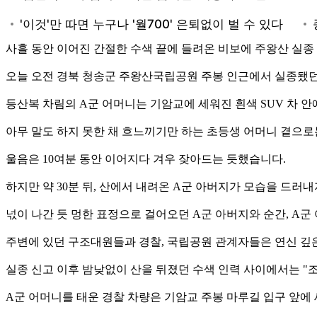
사흘 동안 이어진 간절한 수색 끝에 들려온 비보에 주왕산 실종
오늘 오전 경북 청송군 주왕산국립공원 주봉 인근에서 실종됐던 
등산복 차림의 A군 어머니는 기암교에 세워진 흰색 SUV 차 안
아무 말도 하지 못한 채 흐느끼기만 하는 초등생 어머니 곁으로
울음은 10여분 동안 이어지다 겨우 잦아드는 듯했습니다.
하지만 약 30분 뒤, 산에서 내려온 A군 아버지가 모습을 드러
넋이 나간 듯 멍한 표정으로 걸어오던 A군 아버지와 순간, A군
주변에 있던 구조대원들과 경찰, 국립공원 관계자들은 연신 깊
실종 신고 이후 밤낮없이 산을 뒤졌던 수색 인력 사이에서는 
A군 어머니를 태운 경찰 차량은 기암교 주봉 마루길 입구 앞에