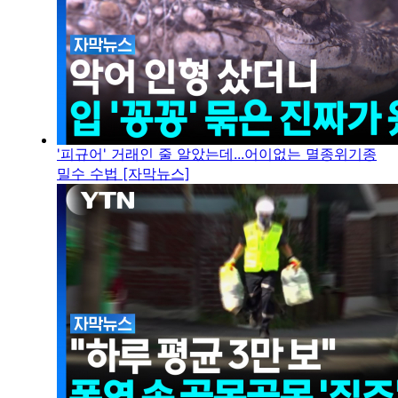
'피규어' 거래인 줄 알았는데...어이없는 멸종위기종
밀수 수법 [자막뉴스]