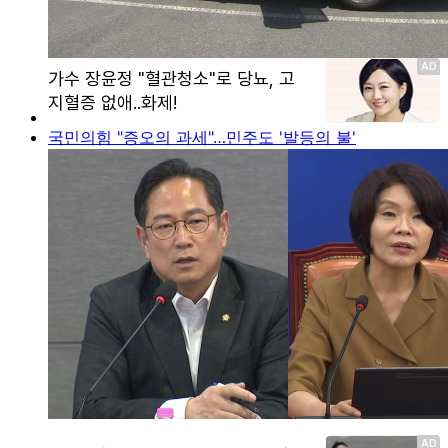
국민의힘 "증오의 과세"…민주도 '발등의 불'