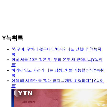
Y녹취록
"친구야, 구하러 왔구나"..."아니? 나도 갇혔어" [Y녹취
록]
한낮 서울 40분 걸은 뒤, 두피 온도 재 봤더니...[Y녹취
록]
하의만 입고 자전거 타는 남성...처벌 가능할까? [Y녹취
록]
이럴 때 시원한 물 '절대 금지'..."제일 위험하다" [Y녹취
록]