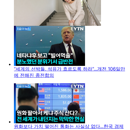
"세계의 선박들, 석유가 흐르도록 하라"...개전 106일만
에 전해진 종전합의
원화보다 가치 떨어진 통화는 사실상 없다...한국 경제