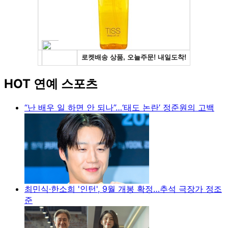
HOT 연예 스포츠
“난 배우 일 하면 안 되나”…‘태도 논란’ 정준원의 고백
최민식·한소희 '인턴', 9월 개봉 확정…추석 극장가 정조
준