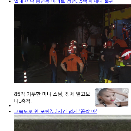
열대야 속 봉천동 아파트 정전…5백여 세대 불편
고속도로 왠 포탄?…1시간 넘게 '꼼짝 마'