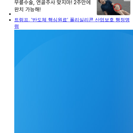
트럼프, '반도체 핵심원료' 폴리실리콘 산업보호 행정명
령