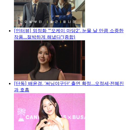
[인터뷰] 엄정화 "'오케이 마담2', 눈물 날 만큼 소중한
작품…절박하게 해냈다"(종합)
[단독] 배윤경, ’써닝야구단‘ 출연 확정…오정세·전혜진
과 호흡