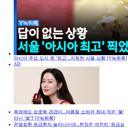
아시아 주요 도시 중 '최고'...지독한 서울 상황 [Y녹취록]
폭염에도 보호복 겹겹이...여름철 소방관 최대 적은 '불'
아닌 '벌'? [Y녹취록]
온열질환 응급환자 늘어나는데...현장은 여전히 '응급실