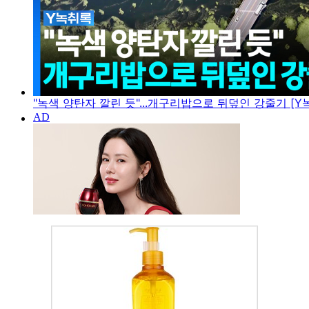
"녹색 양탄자 깔린 듯"...개구리밥으로 뒤덮인 강줄기 [Y