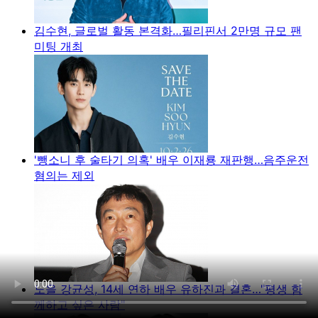
김수현, 글로벌 활동 본격화…필리핀서 2만명 규모 팬
미팅 개최
'뺑소니 후 술타기 의혹' 배우 이재룡 재판행…음주운전
혐의는 제외
노을 강균성, 14세 연하 배우 유하진과 결혼…"평생 함
께하고 싶은 사람"