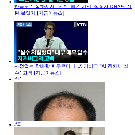
하늘도 무심하시지...인천 '훼손 시신' 실종자 DNA도 전
원 불일치 [지금이뉴스]
사정없는 칼바람 휘두르더니...저커버그 "AI 전환서 실
수" 고백 [지금이뉴스]