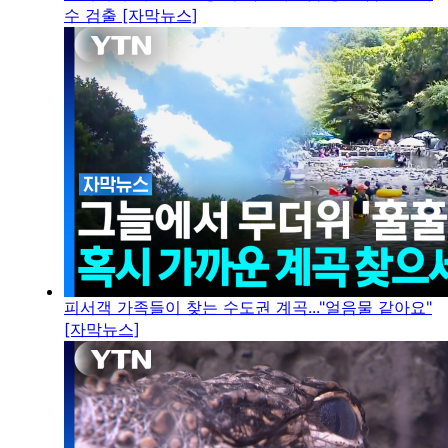
수 검출 [자막뉴스]
피서객 가족들이 찾는 수도권 계곡..."얼음물 같아요"
[자막뉴스]