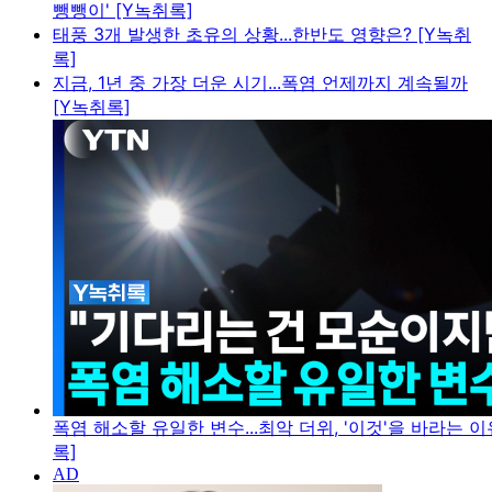
뺑뺑이' [Y녹취록]
태풍 3개 발생한 초유의 상황...한반도 영향은? [Y녹취
록]
지금, 1년 중 가장 더운 시기...폭염 언제까지 계속될까
[Y녹취록]
폭염 해소할 유일한 변수...최악 더위, '이것'을 바라는 이
록]