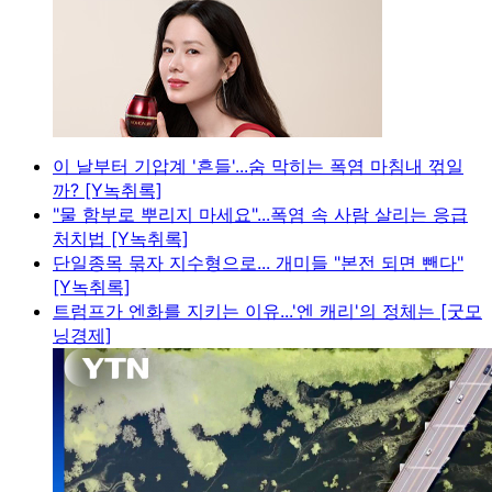
이 날부터 기압계 '흔들'...숨 막히는 폭염 마침내 꺾일
까? [Y녹취록]
"물 함부로 뿌리지 마세요"...폭염 속 사람 살리는 응급
처치법 [Y녹취록]
단일종목 묶자 지수형으로... 개미들 "본전 되면 뺀다"
[Y녹취록]
트럼프가 엔화를 지키는 이유...'엔 캐리'의 정체는 [굿모
닝경제]