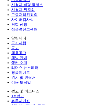
시청자 비평 플러스
시청자 위원회
고충처리위원회
사이버감사실
견학 신청
성폭력신고센터
알립니다
공지사항
공고
채용공고
채널 안내
앵커 소개
리더스 뉴스레터
경품이벤트
위치 및 연락처
이용 도움말
광고 및 비즈니스
TV광고
큐톤시간표