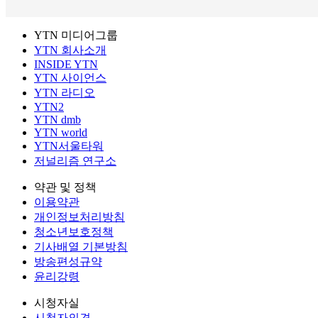
YTN 미디어그룹
YTN 회사소개
INSIDE YTN
YTN 사이언스
YTN 라디오
YTN2
YTN dmb
YTN world
YTN서울타워
저널리즘 연구소
약관 및 정책
이용약관
개인정보처리방침
청소년보호정책
기사배열 기본방침
방송편성규약
윤리강령
시청자실
시청자의견