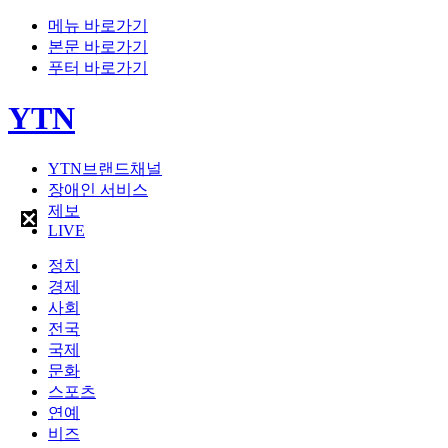
메뉴 바로가기
본문 바로가기
푸터 바로가기
YTN
YTN브랜드채널
장애인 서비스
제보
LIVE
정치
경제
사회
전국
국제
문화
스포츠
연예
비즈