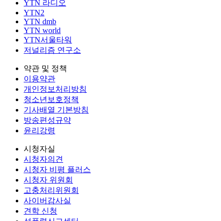
YTN 라디오
YTN2
YTN dmb
YTN world
YTN서울타워
저널리즘 연구소
약관 및 정책
이용약관
개인정보처리방침
청소년보호정책
기사배열 기본방침
방송편성규약
윤리강령
시청자실
시청자의견
시청자 비평 플러스
시청자 위원회
고충처리위원회
사이버감사실
견학 신청