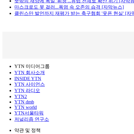
뜻밖의 재앙에 독일 '휘청'...유럽 전체로 확산 위기 [자막
마스크로도 못 걸러...폭염 속 오존의 습격 [자막뉴스]
클린스만 발언까지 재평가 받는 축구협회 '웃픈 현실' [자
YTN 미디어그룹
YTN 회사소개
INSIDE YTN
YTN 사이언스
YTN 라디오
YTN2
YTN dmb
YTN world
YTN서울타워
저널리즘 연구소
약관 및 정책