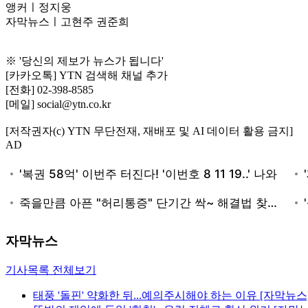
앵커ㅣ정지웅
자막뉴스ㅣ고현주 권준희
※ '당신의 제보가 뉴스가 됩니다'
[카카오톡] YTN 검색해 채널 추가
[전화] 02-398-8585
[메일] social@ytn.co.kr
[저작권자(c) YTN 무단전재, 재배포 및 AI 데이터 활용 금지]
AD
자막뉴스
기사목록 전체보기
태풍 '돌핀' 약화한 뒤...예의주시해야 하는 이유 [자막뉴스