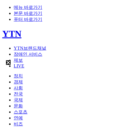
메뉴 바로가기
본문 바로가기
푸터 바로가기
YTN
YTN브랜드채널
장애인 서비스
제보
LIVE
정치
경제
사회
전국
국제
문화
스포츠
연예
비즈