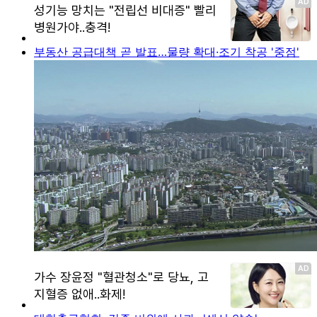
부동산 공급대책 곧 발표…물량 확대·조기 착공 '중점'