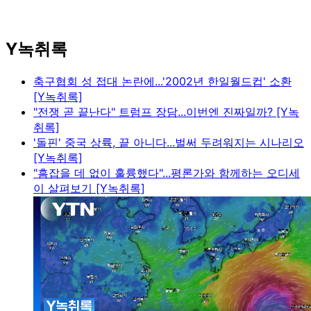
Y녹취록
축구협회 성 접대 논란에...'2002년 한일월드컵' 소환
[Y녹취록]
"전쟁 곧 끝난다" 트럼프 장담...이번엔 진짜일까? [Y녹
취록]
'돌핀' 중국 상륙, 끝 아니다...벌써 두려워지는 시나리오
[Y녹취록]
"흠잡을 데 없이 훌륭했다"...평론가와 함께하는 오디세
이 살펴보기 [Y녹취록]