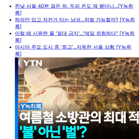
한낮 서울 40분 걸은 뒤, 두피 온도 재 봤더니...[Y녹취
록]
하의만 입고 자전거 타는 남성...처벌 가능할까? [Y녹취
록]
이럴 때 시원한 물 '절대 금지'..."제일 위험하다" [Y녹취
록]
아시아 주요 도시 중 '최고'...지독한 서울 상황 [Y녹취
록]