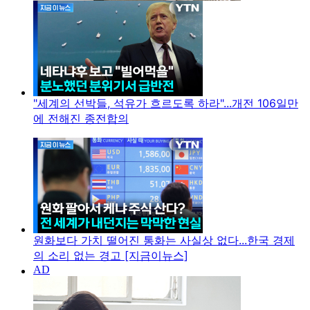
"세계의 선박들, 석유가 흐르도록 하라"...개전 106일만
에 전해진 종전합의
원화보다 가치 떨어진 통화는 사실상 없다...한국 경제
의 소리 없는 경고 [지금이뉴스]