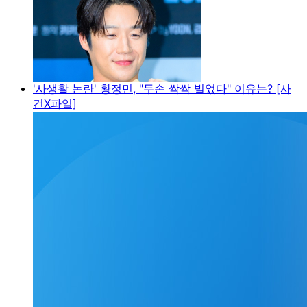
'사생활 논란' 황정민, "두손 싹싹 빌었다" 이유는? [사
건X파일]