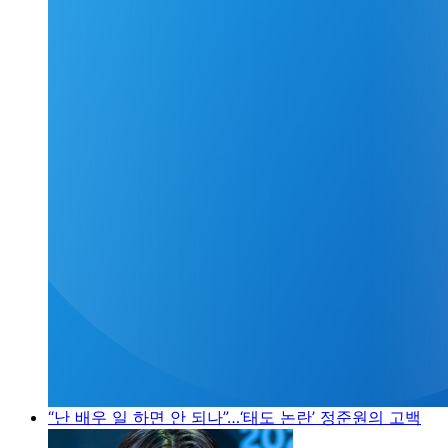
“난 배우 일 하면 안 되나”…‘태도 논란’ 정준원의 고백