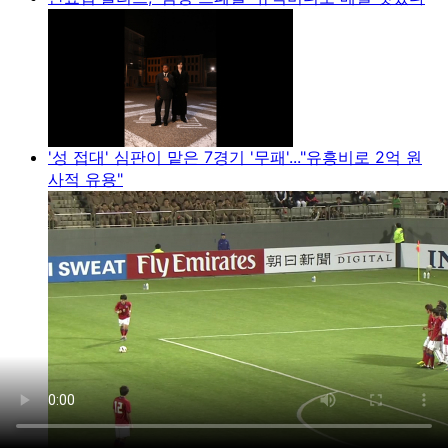
'성 접대' 심판이 맡은 7경기 '무패'..."유흥비로 2억 원
사적 유용"