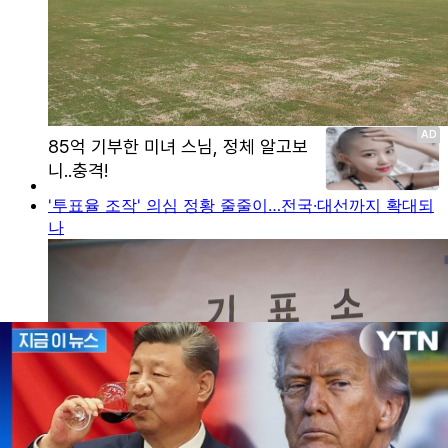
'투표율 조작' 의심 정황 줄줄이…전국·대선까지 확대되
나