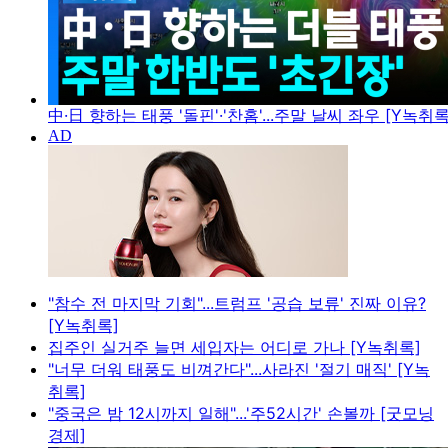
中·日 향하는 태풍 '돌핀'·'찬홈'...주말 날씨 좌우 [Y녹취록
"참수 전 마지막 기회"...트럼프 '공습 보류' 진짜 이유?
[Y녹취록]
집주인 실거주 늘면 세입자는 어디로 가나 [Y녹취록]
"너무 더워 태풍도 비껴간다"...사라진 '절기 매직' [Y녹
취록]
"중국은 밤 12시까지 일해"...'주52시간' 손볼까 [굿모닝
경제]