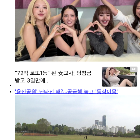
'용산공원' 난타전 왜?…공급책 놓고 '동상이몽'