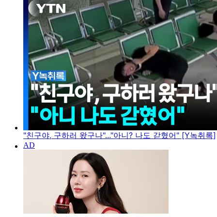
"친구야, 구하러 왔구나"..."아니? 나도 갇혔어" [Y녹취록]