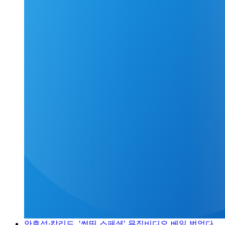
안효섭·칼리드, '썸띵 스페셜' 뮤직비디오 베일 벗었다