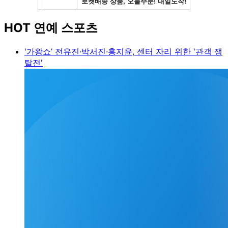
HOT 연예 스포츠
'가왕쇼’ 전유진·박서진·홍지윤, 센터 자리 위한 '관객 쟁
탈전'