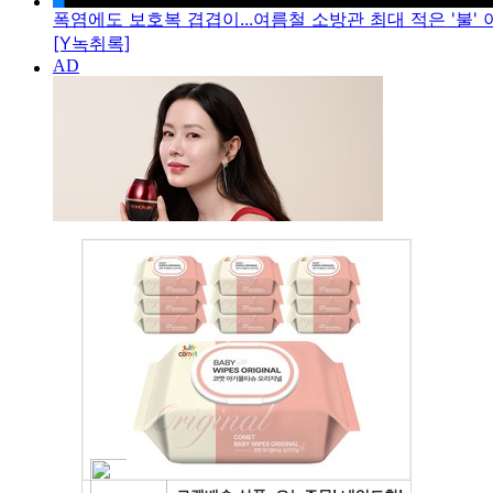
폭염에도 보호복 겹겹이...여름철 소방관 최대 적은 '불' 아
[Y녹취록]