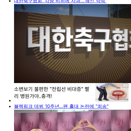
대한축구협회, 각종 비위에 사과…'쇄신 약속'
블랙핑크 데뷔 10주년…팬 홀대 논란에 "죄송"