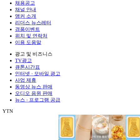
채용공고
채널 안내
앵커 소개
리더스 뉴스레터
경품이벤트
위치 및 연락처
이용 도움말
광고 및 비즈니스
TV광고
큐톤시간표
인터넷 · 모바일 광고
사업 제휴
동영상 뉴스 판매
오디오 음원 판매
뉴스 · 프로그램 공급
YTN
㈜와이티엔
서울특별시 마포구 상암산로 76 (상암동)
대표전화: 0
제호: YTN
서울특별시 마포구 상암산로 76 (상암동)
등록번호: 서울
발행일자: 1999.06.01
대표전화: 02-398-8000
발행인: 김백
편집인 
Copyright (c) YTN. All rights reserved. 무단 전재, 재배포 및