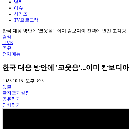
날씨
이슈
시리즈
TV프로그램
한국 대응 방안에 '코웃음'...이미 캄보디아 전역에 번진 조직망
검색
LIVE
공유
전체메뉴
한국 대응 방안에 '코웃음'...이미 캄보디
2025.10.15. 오후 3:35.
댓글
글자크기설정
공유하기
인쇄하기