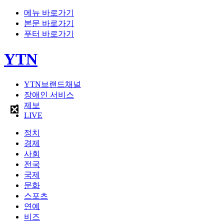
메뉴 바로가기
본문 바로가기
푸터 바로가기
YTN
YTN브랜드채널
장애인 서비스
제보
LIVE
정치
경제
사회
전국
국제
문화
스포츠
연예
비즈