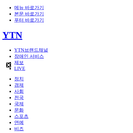
메뉴 바로가기
본문 바로가기
푸터 바로가기
YTN
YTN브랜드채널
장애인 서비스
제보
LIVE
정치
경제
사회
전국
국제
문화
스포츠
연예
비즈