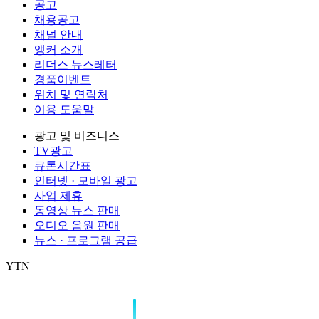
공고
채용공고
채널 안내
앵커 소개
리더스 뉴스레터
경품이벤트
위치 및 연락처
이용 도움말
광고 및 비즈니스
TV광고
큐톤시간표
인터넷 · 모바일 광고
사업 제휴
동영상 뉴스 판매
오디오 음원 판매
뉴스 · 프로그램 공급
YTN
㈜와이티엔
서울특별시 마포구 상암산로 76 (상암동)
대표전화: 0
제호: YTN
서울특별시 마포구 상암산로 76 (상암동)
등록번호: 서울
발행일자: 1999.06.01
대표전화: 02-398-8000
발행인: 김백
편집인 