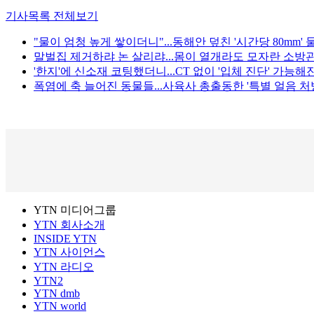
기사목록 전체보기
"물이 엄청 높게 쌓이더니"...동해안 덮친 '시간당 80mm'
말벌집 제거하랴 논 살리랴...몸이 열개라도 모자란 소방관
'한지'에 신소재 코팅했더니...CT 없이 '입체 진단' 가능해
폭염에 축 늘어진 동물들...사육사 총출동한 '특별 얼음 처방
YTN 미디어그룹
YTN 회사소개
INSIDE YTN
YTN 사이언스
YTN 라디오
YTN2
YTN dmb
YTN world