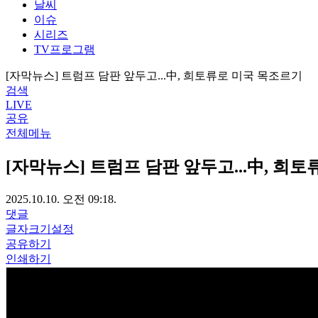
날씨
이슈
시리즈
TV프로그램
[자막뉴스] 트럼프 담판 앞두고...中, 희토류로 미국 목조르기
검색
LIVE
공유
전체메뉴
[자막뉴스] 트럼프 담판 앞두고...中, 희
2025.10.10. 오전 09:18.
댓글
글자크기설정
공유하기
인쇄하기