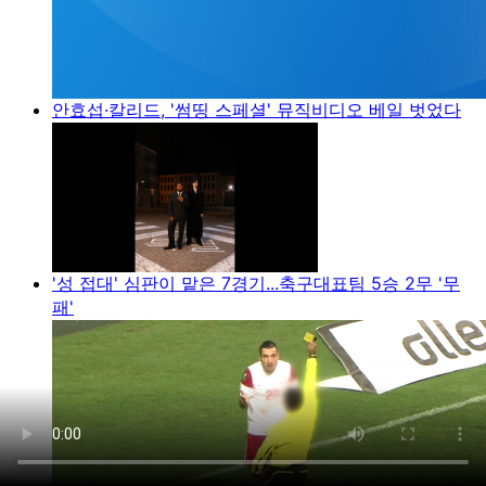
안효섭·칼리드, '썸띵 스페셜' 뮤직비디오 베일 벗었다
'성 접대' 심판이 맡은 7경기...축구대표팀 5승 2무 '무
패'