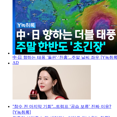
中·日 향하는 태풍 '돌핀'·'찬홈'...주말 날씨 좌우 [Y녹취록
"참수 전 마지막 기회"...트럼프 '공습 보류' 진짜 이유?
[Y녹취록]