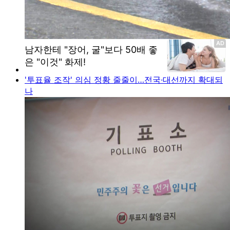
'투표율 조작' 의심 정황 줄줄이…전국·대선까지 확대되
나