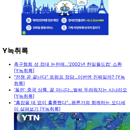
Y녹취록
축구협회 성 접대 논란에...'2002년 한일월드컵' 소환
[Y녹취록]
"전쟁 곧 끝난다" 트럼프 장담...이번엔 진짜일까? [Y녹
취록]
'돌핀' 중국 상륙, 끝 아니다...벌써 두려워지는 시나리오
[Y녹취록]
"흠잡을 데 없이 훌륭했다"...평론가와 함께하는 오디세
이 살펴보기 [Y녹취록]