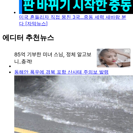
미국 흔들리자 직접 뭉친 3국...중동 세력 새바람 분
다 [자막뉴스]
에디터 추천뉴스
동해안 폭우에 경북 포항 산사태 주의보 발령