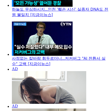
하늘도 무심하시지...인천 '훼손 시신' 실종자 DNA도 전
원 불일치 [지금이뉴스]
사정없는 칼바람 휘두르더니...저커버그 "AI 전환서 실
수" 고백 [지금이뉴스]