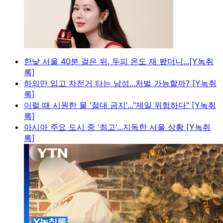
한낮 서울 40분 걸은 뒤, 두피 온도 재 봤더니...[Y녹취
록]
하의만 입고 자전거 타는 남성...처벌 가능할까? [Y녹취
록]
이럴 때 시원한 물 '절대 금지'..."제일 위험하다" [Y녹취
록]
아시아 주요 도시 중 '최고'...지독한 서울 상황 [Y녹취
록]