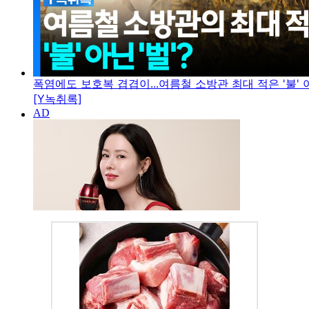
폭염에도 보호복 겹겹이...여름철 소방관 최대 적은 '불' 아
[Y녹취록]