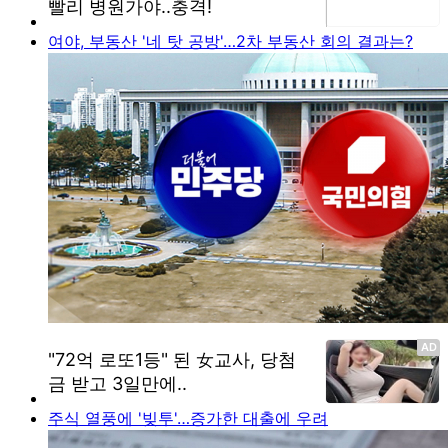
여야, 부동산 '네 탓 공방'…2차 부동산 회의 결과는?
주식 열풍에 '빚투'…증가한 대출에 우려