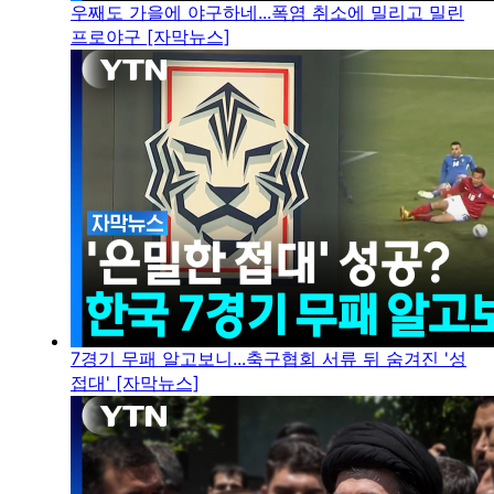
우째도 가을에 야구하네...폭염 취소에 밀리고 밀린
프로야구 [자막뉴스]
7경기 무패 알고보니...축구협회 서류 뒤 숨겨진 '성
접대' [자막뉴스]