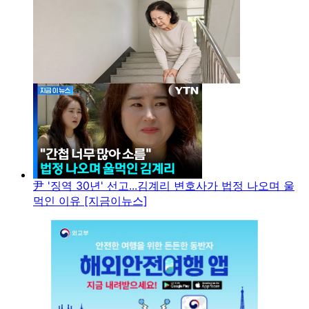
尹 '징역 30년' 선고...김계리 변호사가 법정 나오며 울
먹인 이유 [지금이뉴스]