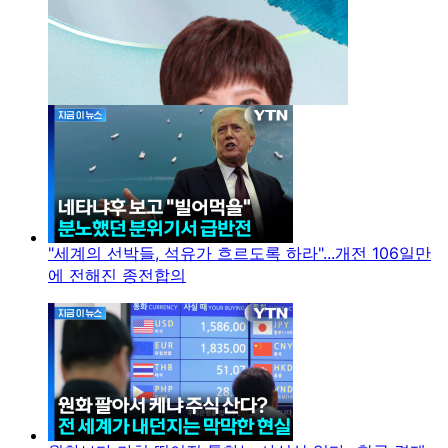
"세계의 선박들, 석유가 흐르도록 하라"...개전 106일만
에 전해진 종전합의