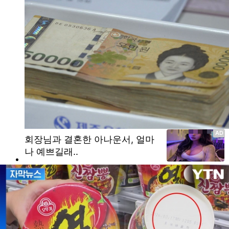
온열 질환자 185명…"범정부 총력 대응체계 가동"