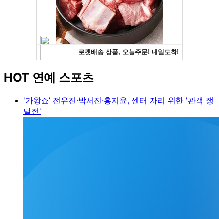
HOT 연예 스포츠
'가왕쇼’ 전유진·박서진·홍지윤, 센터 자리 위한 '관객 쟁
탈전'