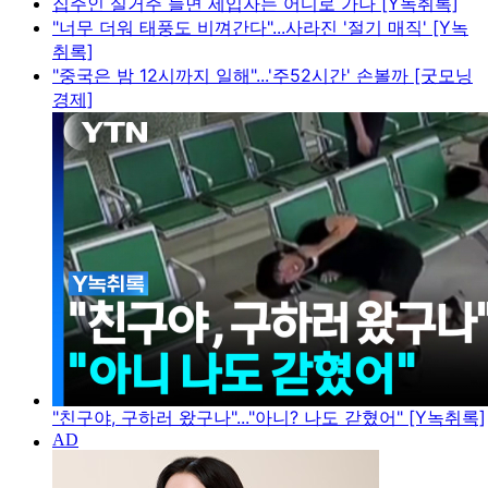
집주인 실거주 늘면 세입자는 어디로 가나 [Y녹취록]
"너무 더워 태풍도 비껴간다"...사라진 '절기 매직' [Y녹
취록]
"중국은 밤 12시까지 일해"...'주52시간' 손볼까 [굿모닝
경제]
"친구야, 구하러 왔구나"..."아니? 나도 갇혔어" [Y녹취록]