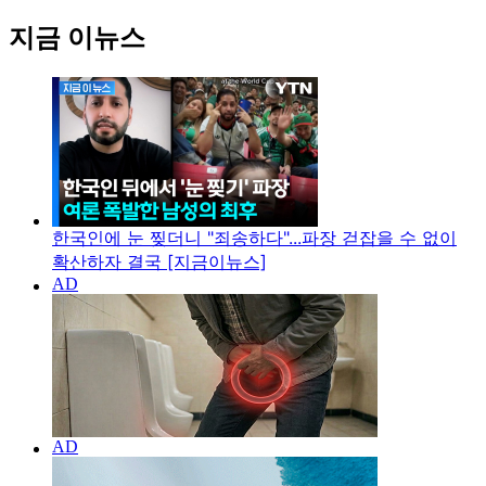
지금 이뉴스
한국인에 눈 찢더니 "죄송하다"...파장 걷잡을 수 없이
확산하자 결국 [지금이뉴스]