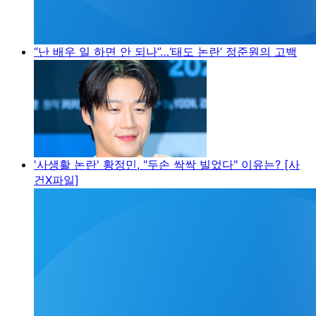
“난 배우 일 하면 안 되나”…‘태도 논란’ 정준원의 고백
'사생활 논란' 황정민, "두손 싹싹 빌었다" 이유는? [사
건X파일]