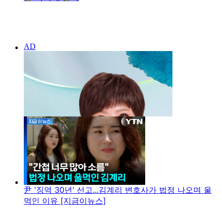
尹 '징역 30년' 선고...김계리 변호사가 법정 나오며 울
먹인 이유 [지금이뉴스]