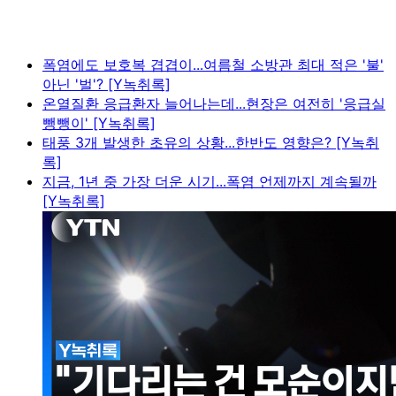
폭염에도 보호복 겹겹이...여름철 소방관 최대 적은 '불'
아닌 '벌'? [Y녹취록]
온열질환 응급환자 늘어나는데...현장은 여전히 '응급실
뺑뺑이' [Y녹취록]
태풍 3개 발생한 초유의 상황...한반도 영향은? [Y녹취
록]
지금, 1년 중 가장 더운 시기...폭염 언제까지 계속될까
[Y녹취록]