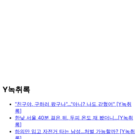
Y녹취록
"친구야, 구하러 왔구나"..."아니? 나도 갇혔어" [Y녹취
록]
한낮 서울 40분 걸은 뒤, 두피 온도 재 봤더니...[Y녹취
록]
하의만 입고 자전거 타는 남성...처벌 가능할까? [Y녹취
록]