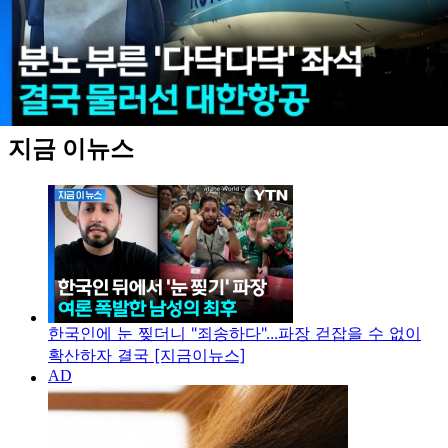
지금 이뉴스
한국인에 눈 찢더니 "죄송하다"...파장 걷잡을 수 없이
확산하자 결국 [지금이뉴스]