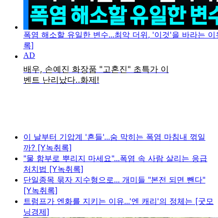
폭염 해소할 유일한 변수...최악 더위, '이것'을 바라는 이
록]
이 날부터 기압계 '흔들'...숨 막히는 폭염 마침내 꺾일
까? [Y녹취록]
"물 함부로 뿌리지 마세요"...폭염 속 사람 살리는 응급
처치법 [Y녹취록]
단일종목 묶자 지수형으로... 개미들 "본전 되면 뺀다"
[Y녹취록]
트럼프가 엔화를 지키는 이유...'엔 캐리'의 정체는 [굿모
닝경제]