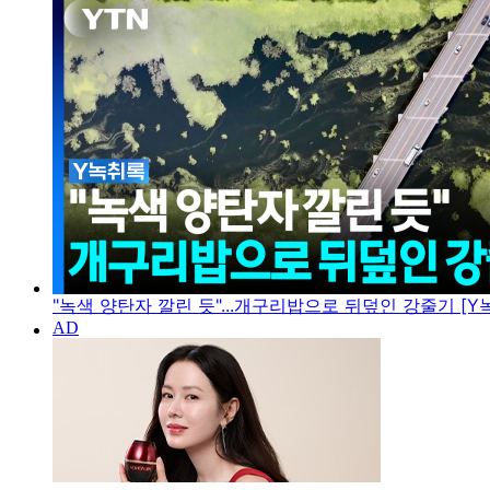
"녹색 양탄자 깔린 듯"...개구리밥으로 뒤덮인 강줄기 [Y