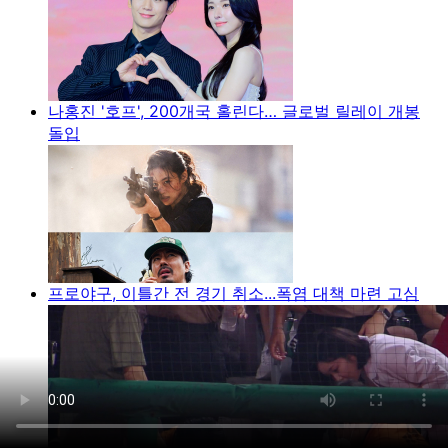
나홍진 '호프', 200개국 홀린다… 글로벌 릴레이 개봉
돌입
프로야구, 이틀간 전 경기 취소...폭염 대책 마련 고심