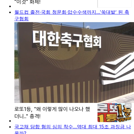
월드컵 졸전·국회 청문회·압수수색까지…'쑥대밭' 된 축
구협회
국고채 담합 혐의 심의 착수…역대 최대 15조 과징금 나
올까?