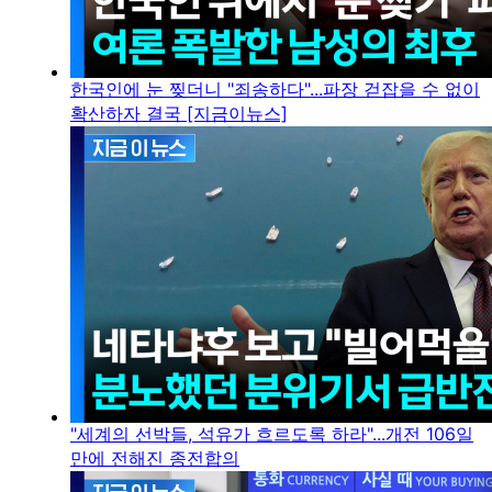
한국인에 눈 찢더니 "죄송하다"...파장 걷잡을 수 없이
확산하자 결국 [지금이뉴스]
"세계의 선박들, 석유가 흐르도록 하라"...개전 106일
만에 전해진 종전합의