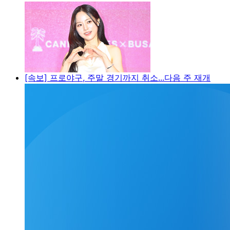
[속보] 프로야구, 주말 경기까지 취소...다음 주 재개