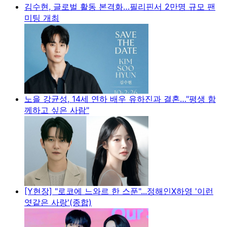
김수현, 글로벌 활동 본격화…필리핀서 2만명 규모 팬
미팅 개최
노을 강균성, 14세 연하 배우 유하진과 결혼…"평생 함
께하고 싶은 사람"
[Y현장] "로코에 느와르 한 스푼"...정해인X하영 '이런
엿같은 사랑'(종합)