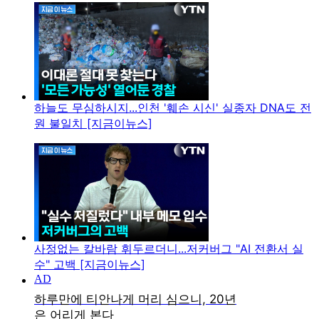
하늘도 무심하시지...인천 '훼손 시신' 실종자 DNA도 전
원 불일치 [지금이뉴스]
사정없는 칼바람 휘두르더니...저커버그 "AI 전환서 실
수" 고백 [지금이뉴스]