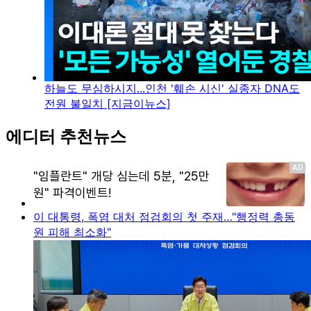
하늘도 무심하시지...인천 '훼손 시신' 실종자 DNA도
전원 불일치 [지금이뉴스]
에디터 추천뉴스
이 대통령, 폭염 대처 점검회의 첫 주재…"행정력 총동
원 피해 최소화"