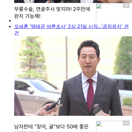
오세훈 '명태균 여론조사' 2심 21일 시작…'공직유지' 관
건