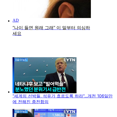
"세계의 선박들, 석유가 흐르도록 하라"...개전 106일만
에 전해진 종전합의