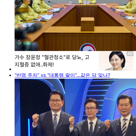
"반명 주자" vs "대통령 팔이"…같은 당 맞나?