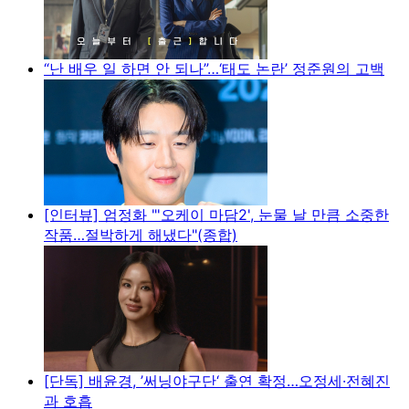
“난 배우 일 하면 안 되나”…‘태도 논란’ 정준원의 고백
[인터뷰] 엄정화 "'오케이 마담2', 눈물 날 만큼 소중한
작품…절박하게 해냈다"(종합)
[단독] 배윤경, ’써닝야구단‘ 출연 확정…오정세·전혜진
과 호흡