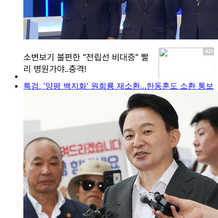
특검, '양평 백지화' 원희룡 재소환…한동훈도 소환 통보