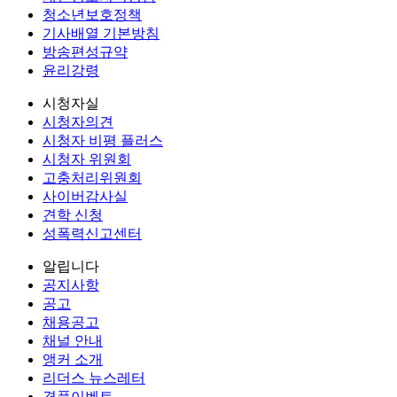
청소년보호정책
기사배열 기본방침
방송편성규약
윤리강령
시청자실
시청자의견
시청자 비평 플러스
시청자 위원회
고충처리위원회
사이버감사실
견학 신청
성폭력신고센터
알립니다
공지사항
공고
채용공고
채널 안내
앵커 소개
리더스 뉴스레터
경품이벤트