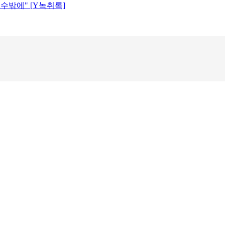
 수밖에" [Y녹취록]