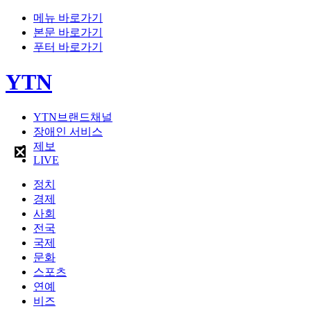
메뉴 바로가기
본문 바로가기
푸터 바로가기
YTN
YTN브랜드채널
장애인 서비스
제보
LIVE
정치
경제
사회
전국
국제
문화
스포츠
연예
비즈