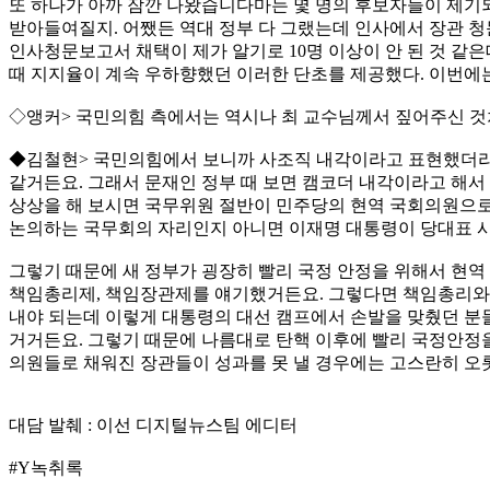
또 하나가 아까 잠깐 나왔습니다마는 몇 명의 후보자들이 제기되
받아들여질지. 어쨌든 역대 정부 다 그랬는데 인사에서 장관 청
인사청문보고서 채택이 제가 알기로 10명 이상이 안 된 것 같
때 지지율이 계속 우하향했던 이러한 단초를 제공했다. 이번에는 
◇앵커> 국민의힘 측에서는 역시나 최 교수님께서 짚어주신 것
◆김철현> 국민의힘에서 보니까 사조직 내각이라고 표현했더라고
같거든요. 그래서 문재인 정부 때 보면 캠코더 내각이라고 해서 
상상을 해 보시면 국무위원 절반이 민주당의 현역 국회의원으로
논의하는 국무회의 자리인지 아니면 이재명 대통령이 당대표 시
그렇기 때문에 새 정부가 굉장히 빨리 국정 안정을 위해서 현역
책임총리제, 책임장관제를 얘기했거든요. 그렇다면 책임총리와
내야 되는데 이렇게 대통령의 대선 캠프에서 손발을 맞췄던 분들
거거든요. 그렇기 때문에 나름대로 탄핵 이후에 빨리 국정안정을
의원들로 채워진 장관들이 성과를 못 낼 경우에는 고스란히 오
대담 발췌 : 이선 디지털뉴스팀 에디터
#Y녹취록