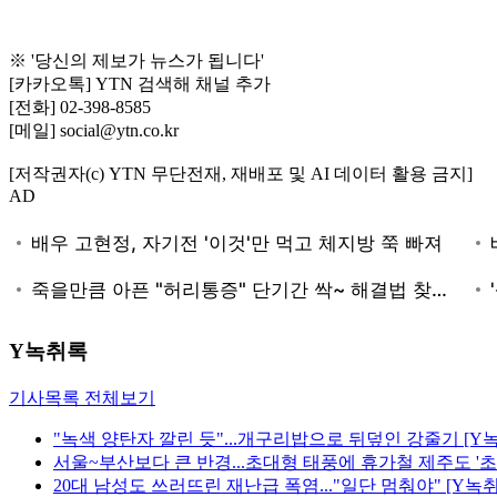
※ '당신의 제보가 뉴스가 됩니다'
[카카오톡] YTN 검색해 채널 추가
[전화] 02-398-8585
[메일] social@ytn.co.kr
[저작권자(c) YTN 무단전재, 재배포 및 AI 데이터 활용 금지]
AD
Y녹취록
기사목록 전체보기
"녹색 양탄자 깔린 듯"...개구리밥으로 뒤덮인 강줄기 [Y
서울~부산보다 큰 반경...초대형 태풍에 휴가철 제주도 '초
20대 남성도 쓰러뜨린 재난급 폭염..."일단 멈춰야" [Y녹