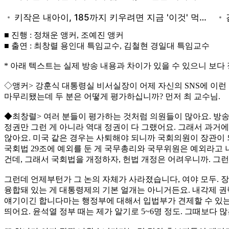
■ 진행 : 정채운 앵커, 조예진 앵커
■ 출연 : 최창렬 용인대 특임교수, 김철현 경일대 특임교수
* 아래 텍스트는 실제 방송 내용과 차이가 있을 수 있으니 보다
◇앵커> 강훈식 대통령실 비서실장이 어제 자신의 SNS에 이런 글
마무리됐는데 두 분은 어떻게 평가하십니까? 먼저 최 교수님.
◆최창렬> 여러 분들이 평가하는 것처럼 의원들이 많아요. 방송
정권만 그런 게 아니라 역대 정권이 다 그랬어요. 그래서 과
않아요. 미국 같은 경우는 사퇴해야 되니까 국회의원이 장관이 되
국회법 29조에 예외를 둔 게 국무총리와 국무위원은 예외라고 
건데, 그래서 국회법을 개정하자, 헌법 개정은 어려우니까. 그런
그런데 언제부턴가 그 논의 자체가 사라졌습니다, 여야 모두. 
융합돼 있는 게 대통령제의 기본 얼개는 아니거든요. 내각제 권
얘기이긴 합니다마는 행정부에 대해서 입법부가 견제할 수 있는 
띄어요. 윤석열 정부 때는 제가 알기로 5~6명 정도. 그때보다 많