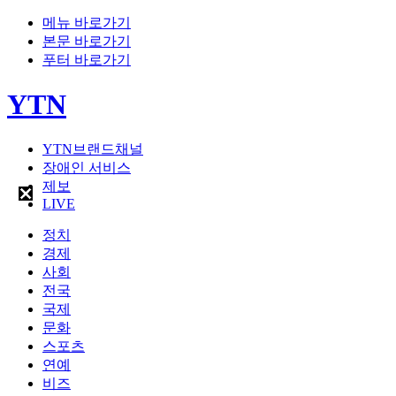
메뉴 바로가기
본문 바로가기
푸터 바로가기
YTN
YTN브랜드채널
장애인 서비스
제보
LIVE
정치
경제
사회
전국
국제
문화
스포츠
연예
비즈