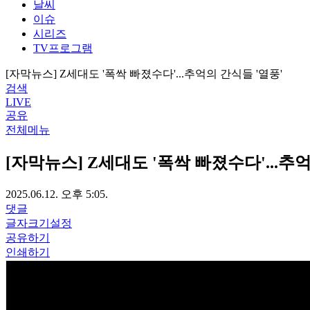
날씨
이슈
시리즈
TV프로그램
[자막뉴스] Z세대도 '폭싹 빠졌수다'...추억의 간식들 '열풍'
검색
LIVE
공유
전체메뉴
[자막뉴스] Z세대도 '폭싹 빠졌수다'...추
2025.06.12. 오후 5:05.
댓글
글자크기설정
공유하기
인쇄하기