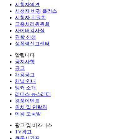
시청자의견
시청자 비평 플러스
시청자 위원회
고충처리위원회
사이버감사실
견학 신청
성폭력신고센터
알립니다
공지사항
공고
채용공고
채널 안내
앵커 소개
리더스 뉴스레터
경품이벤트
위치 및 연락처
이용 도움말
광고 및 비즈니스
TV광고
큐톤시간표