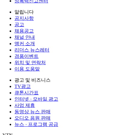
성폭력신고센터
알립니다
공지사항
공고
채용공고
채널 안내
앵커 소개
리더스 뉴스레터
경품이벤트
위치 및 연락처
이용 도움말
광고 및 비즈니스
TV광고
큐톤시간표
인터넷 · 모바일 광고
사업 제휴
동영상 뉴스 판매
오디오 음원 판매
뉴스 · 프로그램 공급