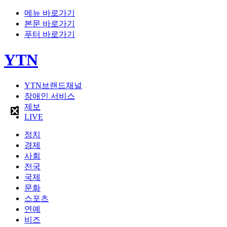
메뉴 바로가기
본문 바로가기
푸터 바로가기
YTN
YTN브랜드채널
장애인 서비스
제보
LIVE
정치
경제
사회
전국
국제
문화
스포츠
연예
비즈