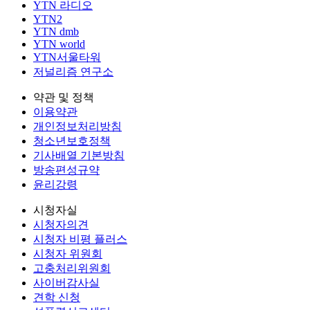
YTN 라디오
YTN2
YTN dmb
YTN world
YTN서울타워
저널리즘 연구소
약관 및 정책
이용약관
개인정보처리방침
청소년보호정책
기사배열 기본방침
방송편성규약
윤리강령
시청자실
시청자의견
시청자 비평 플러스
시청자 위원회
고충처리위원회
사이버감사실
견학 신청