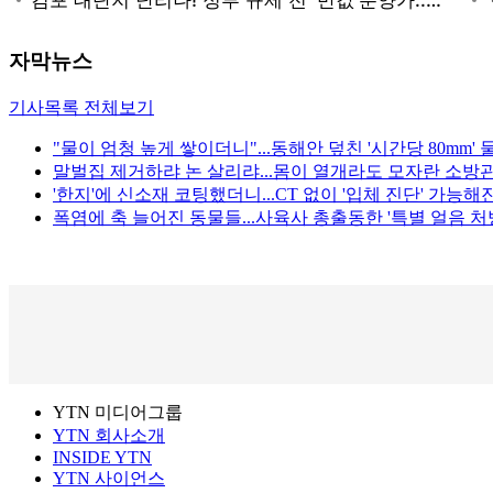
자막뉴스
기사목록 전체보기
"물이 엄청 높게 쌓이더니"...동해안 덮친 '시간당 80mm'
말벌집 제거하랴 논 살리랴...몸이 열개라도 모자란 소방관
'한지'에 신소재 코팅했더니...CT 없이 '입체 진단' 가능해
폭염에 축 늘어진 동물들...사육사 총출동한 '특별 얼음 처방
YTN 미디어그룹
YTN 회사소개
INSIDE YTN
YTN 사이언스