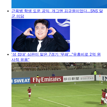
근육병 학생 도운 공익, 개그맨 김규원이었다…SNS 달
군 미담
'성 접대' 심판이 맡은 7경기 '무패'..."유흥비로 2억 원
사적 유용"