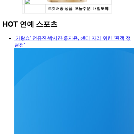
HOT 연예 스포츠
'가왕쇼’ 전유진·박서진·홍지윤, 센터 자리 위한 '관객 쟁
탈전'