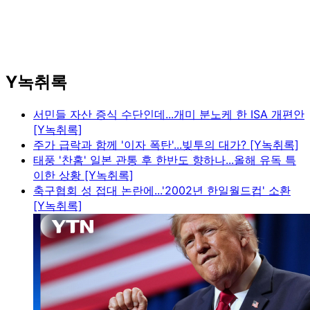
Y녹취록
서민들 자산 증식 수단인데...개미 분노케 한 ISA 개편안
[Y녹취록]
주가 급락과 함께 '이자 폭탄'...빚투의 대가? [Y녹취록]
태풍 '찬홈' 일본 관통 후 한반도 향하나...올해 유독 특
이한 상황 [Y녹취록]
축구협회 성 접대 논란에...'2002년 한일월드컵' 소환
[Y녹취록]