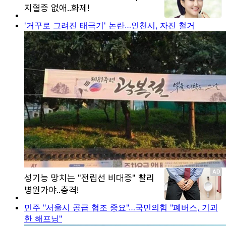
'거꾸로 그려진 태극기' 논란…인천시, 자진 철거
민주 "서울시 공급 협조 중요"…국민의힘 "폐버스, 기괴
한 해프닝"