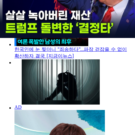
한국인에 눈 찢더니 "죄송하다"...파장 걷잡을 수 없이
확산하자 결국 [지금이뉴스]