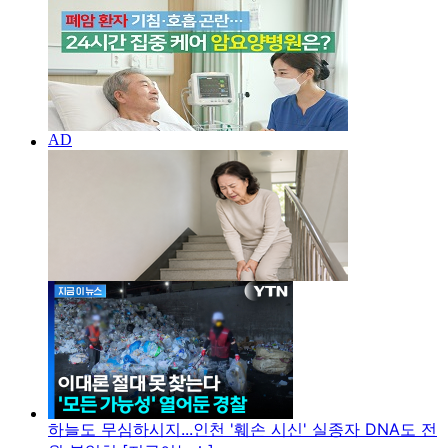
하늘도 무심하시지...인천 '훼손 시신' 실종자 DNA도 전