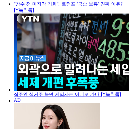
"참수 전 마지막 기회"...트럼프 '공습 보류' 진짜 이유?
[Y녹취록]
집주인 실거주 늘면 세입자는 어디로 가나 [Y녹취록]