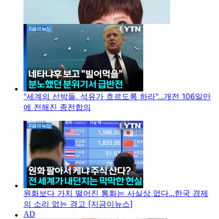
"세계의 선박들, 석유가 흐르도록 하라"...개전 106일만
에 전해진 종전합의
원화보다 가치 떨어진 통화는 사실상 없다...한국 경제
의 소리 없는 경고 [지금이뉴스]