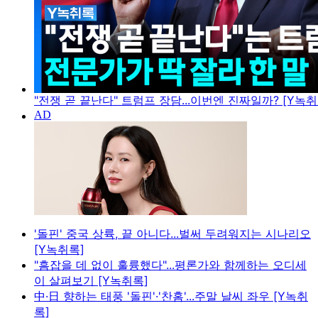
"전쟁 곧 끝난다" 트럼프 장담...이번엔 진짜일까? [Y녹취
'돌핀' 중국 상륙, 끝 아니다...벌써 두려워지는 시나리오
[Y녹취록]
"흠잡을 데 없이 훌륭했다"...평론가와 함께하는 오디세
이 살펴보기 [Y녹취록]
中·日 향하는 태풍 '돌핀'·'찬홈'...주말 날씨 좌우 [Y녹취
록]