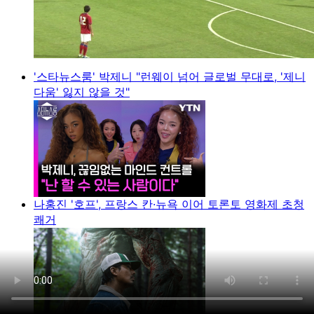
'스타뉴스룸' 박제니 "런웨이 넘어 글로벌 무대로, '제니
다움' 잃지 않을 것"
나홍진 '호프', 프랑스 칸·뉴욕 이어 토론토 영화제 초청
쾌거