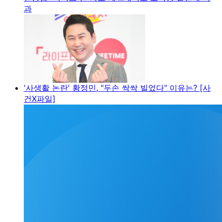
과
'사생활 논란' 황정민, "두손 싹싹 빌었다" 이유는? [사
건X파일]