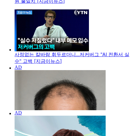
원 불일치 [지금이뉴스]
사정없는 칼바람 휘두르더니...저커버그 "AI 전환서 실
수" 고백 [지금이뉴스]