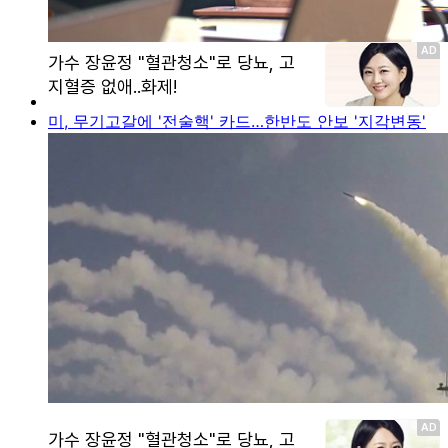
미, 무기고갈에 '전술핵' 카드…한반도 안보 '지각변동'