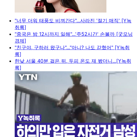
"너무 더워 태풍도 비껴간다"...사라진 '절기 매직' [Y녹
취록]
"중국은 밤 12시까지 일해"...'주52시간' 손볼까 [굿모닝
경제]
"친구야, 구하러 왔구나"..."아니? 나도 갇혔어" [Y녹취
록]
한낮 서울 40분 걸은 뒤, 두피 온도 재 봤더니...[Y녹취
록]