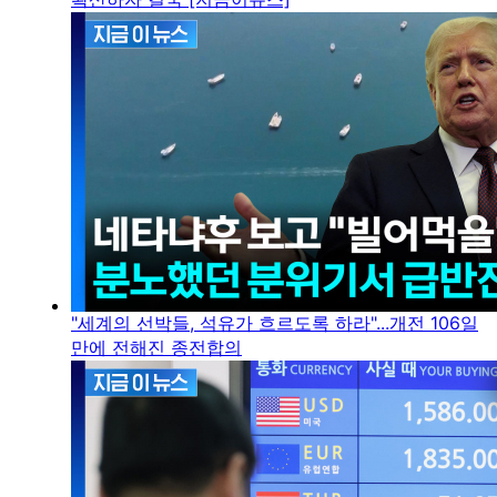
"세계의 선박들, 석유가 흐르도록 하라"...개전 106일
만에 전해진 종전합의