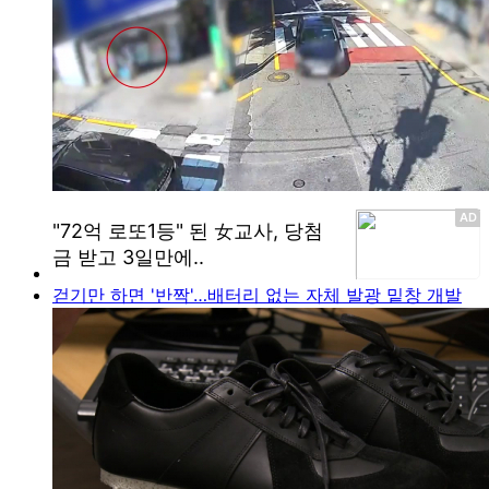
걷기만 하면 '반짝'…배터리 없는 자체 발광 밑창 개발