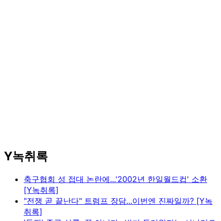
Y녹취록
축구협회 성 접대 논란에...'2002년 한일월드컵' 소환
[Y녹취록]
"전쟁 곧 끝난다" 트럼프 장담...이번엔 진짜일까? [Y녹
취록]