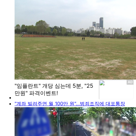
"계좌 빌려주면 월 100만 원"…범죄조직에 대포통장