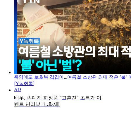
폭염에도 보호복 겹겹이...여름철 소방관 최대 적은 '불' 아
[Y녹취록]