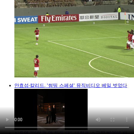
안효섭·칼리드, '썸띵 스페셜' 뮤직비디오 베일 벗었다
신동엽 “마이크 안 차도 돼”...대학로 소극장 발언에 사