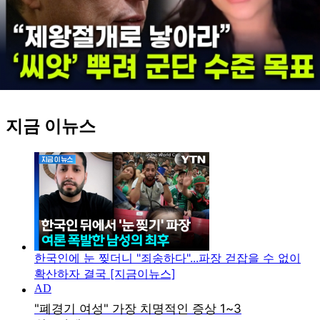
지금 이뉴스
한국인에 눈 찢더니 "죄송하다"...파장 걷잡을 수 없이
확산하자 결국 [지금이뉴스]