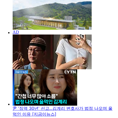
尹 '징역 30년' 선고...김계리 변호사가 법정 나오며 울
먹인 이유 [지금이뉴스]