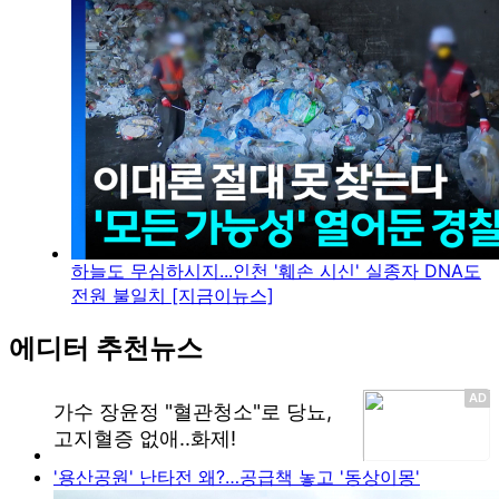
하늘도 무심하시지...인천 '훼손 시신' 실종자 DNA도
전원 불일치 [지금이뉴스]
에디터 추천뉴스
'용산공원' 난타전 왜?…공급책 놓고 '동상이몽'