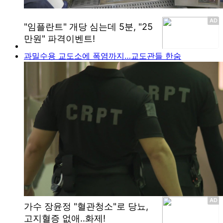
과밀수용 교도소에 폭염까지…교도관들 한숨