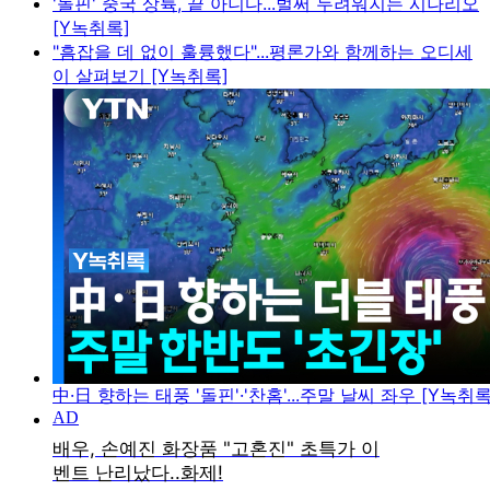
'돌핀' 중국 상륙, 끝 아니다...벌써 두려워지는 시나리오
[Y녹취록]
"흠잡을 데 없이 훌륭했다"...평론가와 함께하는 오디세
이 살펴보기 [Y녹취록]
中·日 향하는 태풍 '돌핀'·'찬홈'...주말 날씨 좌우 [Y녹취록