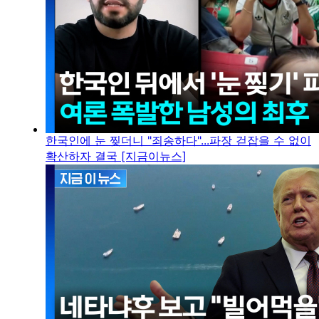
한국인에 눈 찢더니 "죄송하다"...파장 걷잡을 수 없이
확산하자 결국 [지금이뉴스]