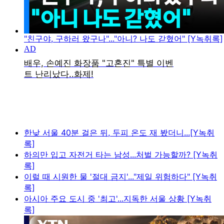
"친구야, 구하러 왔구나"..."아니? 나도 갇혔어" [Y녹취록]
한낮 서울 40분 걸은 뒤, 두피 온도 재 봤더니...[Y녹취
록]
하의만 입고 자전거 타는 남성...처벌 가능할까? [Y녹취
록]
이럴 때 시원한 물 '절대 금지'..."제일 위험하다" [Y녹취
록]
아시아 주요 도시 중 '최고'...지독한 서울 상황 [Y녹취
록]