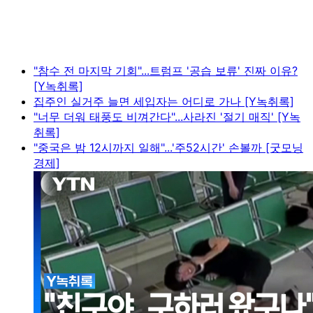
"참수 전 마지막 기회"...트럼프 '공습 보류' 진짜 이유?
[Y녹취록]
집주인 실거주 늘면 세입자는 어디로 가나 [Y녹취록]
"너무 더워 태풍도 비껴간다"...사라진 '절기 매직' [Y녹
취록]
"중국은 밤 12시까지 일해"...'주52시간' 손볼까 [굿모닝
경제]