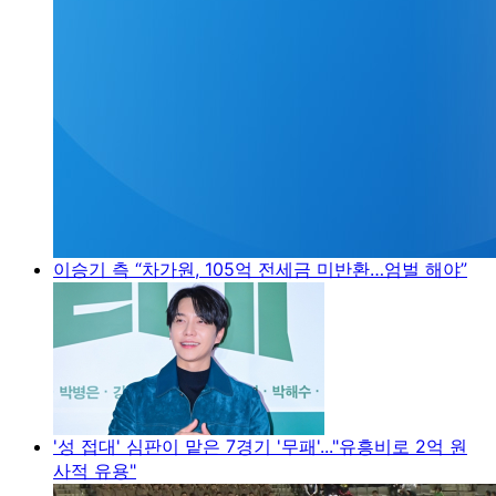
이승기 측 “차가원, 105억 전세금 미반환…엄벌 해야”
'성 접대' 심판이 맡은 7경기 '무패'..."유흥비로 2억 원
사적 유용"