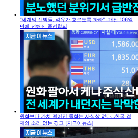
"세계의 선박들, 석유가 흐르도록 하라"...개전 106일
만에 전해진 종전합의
원화보다 가치 떨어진 통화는 사실상 없다...한국 경
제의 소리 없는 경고 [지금이뉴스]