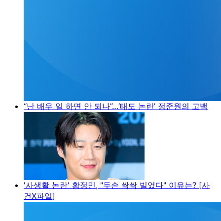
“난 배우 일 하면 안 되나”…‘태도 논란’ 정준원의 고백
'사생활 논란' 황정민, "두손 싹싹 빌었다" 이유는? [사
건X파일]