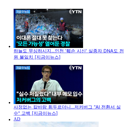
하늘도 무심하시지...인천 '훼손 시신' 실종자 DNA도 전
원 불일치 [지금이뉴스]
사정없는 칼바람 휘두르더니...저커버그 "AI 전환서 실
수" 고백 [지금이뉴스]