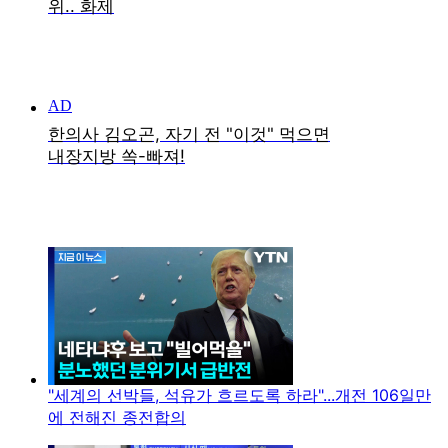
"세계의 선박들, 석유가 흐르도록 하라"...개전 106일만
에 전해진 종전합의