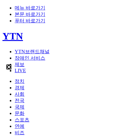
메뉴 바로가기
본문 바로가기
푸터 바로가기
YTN
YTN브랜드채널
장애인 서비스
제보
LIVE
정치
경제
사회
전국
국제
문화
스포츠
연예
비즈