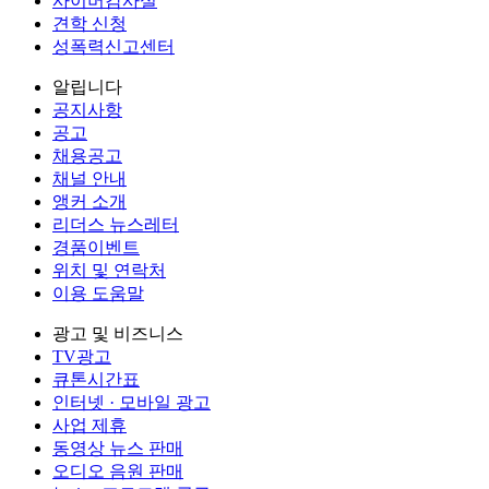
사이버감사실
견학 신청
성폭력신고센터
알립니다
공지사항
공고
채용공고
채널 안내
앵커 소개
리더스 뉴스레터
경품이벤트
위치 및 연락처
이용 도움말
광고 및 비즈니스
TV광고
큐톤시간표
인터넷 · 모바일 광고
사업 제휴
동영상 뉴스 판매
오디오 음원 판매