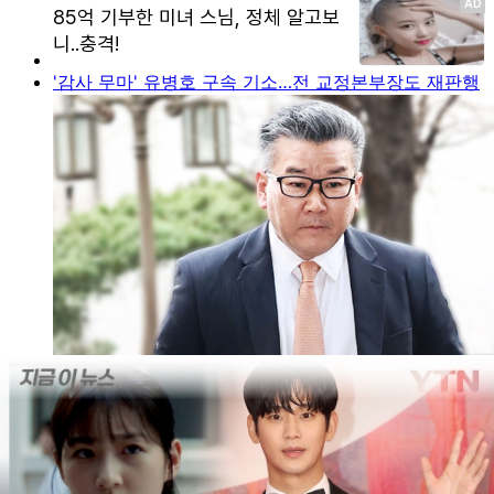
'감사 무마' 유병호 구속 기소…전 교정본부장도 재판행
'투표 통계 조작' 추가 압수수색…노태악 출장에 '배우자