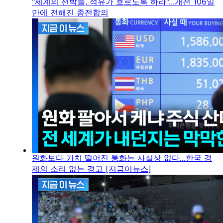
"세계의 선박들, 석유가 흐르도록 하라"...개전 106일
만에 전해진 종전합의
원화보다 가치 떨어진 통화는 사실상 없다...한국 경
제의 소리 없는 경고 [지금이뉴스]