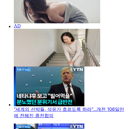
"세계의 선박들, 석유가 흐르도록 하라"...개전 106일만
에 전해진 종전합의