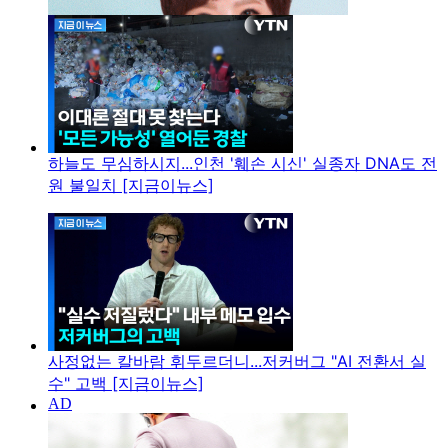
하늘도 무심하시지...인천 '훼손 시신' 실종자 DNA도 전
원 불일치 [지금이뉴스]
사정없는 칼바람 휘두르더니...저커버그 "AI 전환서 실
수" 고백 [지금이뉴스]