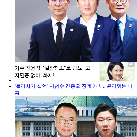
'돌려차기 실언' 서범수·진종오 징계 개시…윤리위는 내
홍