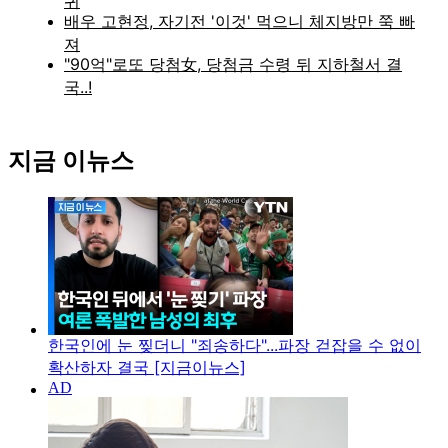
지금 이뉴스
한국인에 눈 찢더니 "죄송하다"...파장 걷잡을 수 없이
확산하자 결국 [지금이뉴스]