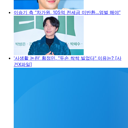
이승기 측 “차가원, 105억 전세금 미반환…엄벌 해야”
'사생활 논란' 황정민, "두손 싹싹 빌었다" 이유는? [사
건X파일]