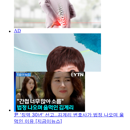
尹 '징역 30년' 선고...김계리 변호사가 법정 나오며 울
먹인 이유 [지금이뉴스]