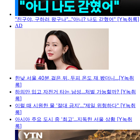
"친구야, 구하러 왔구나"..."아니? 나도 갇혔어" [Y녹취록]
한낮 서울 40분 걸은 뒤, 두피 온도 재 봤더니...[Y녹취
록]
하의만 입고 자전거 타는 남성...처벌 가능할까? [Y녹취
록]
이럴 때 시원한 물 '절대 금지'..."제일 위험하다" [Y녹취
록]
아시아 주요 도시 중 '최고'...지독한 서울 상황 [Y녹취
록]