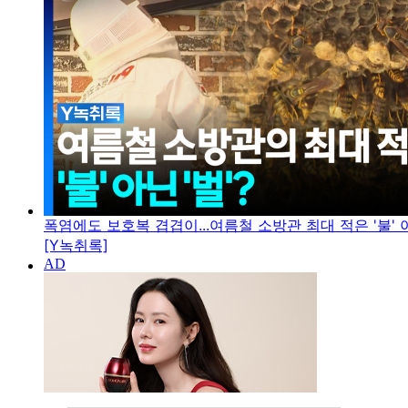
폭염에도 보호복 겹겹이...여름철 소방관 최대 적은 '불' 아
[Y녹취록]