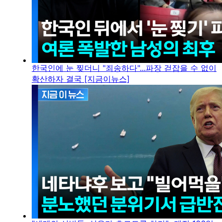
한국인에 눈 찢더니 "죄송하다"...파장 걷잡을 수 없이
확산하자 결국 [지금이뉴스]