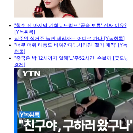
"참수 전 마지막 기회"...트럼프 '공습 보류' 진짜 이유?
[Y녹취록]
집주인 실거주 늘면 세입자는 어디로 가나 [Y녹취록]
"너무 더워 태풍도 비껴간다"...사라진 '절기 매직' [Y녹
취록]
"중국은 밤 12시까지 일해"...'주52시간' 손볼까 [굿모닝
경제]