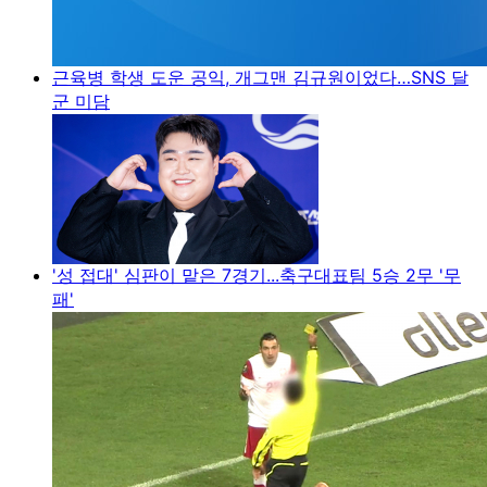
근육병 학생 도운 공익, 개그맨 김규원이었다…SNS 달
군 미담
'성 접대' 심판이 맡은 7경기...축구대표팀 5승 2무 '무
패'