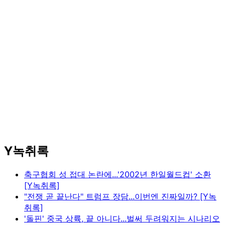
Y녹취록
축구협회 성 접대 논란에...'2002년 한일월드컵' 소환
[Y녹취록]
"전쟁 곧 끝난다" 트럼프 장담...이번엔 진짜일까? [Y녹
취록]
'돌핀' 중국 상륙, 끝 아니다...벌써 두려워지는 시나리오