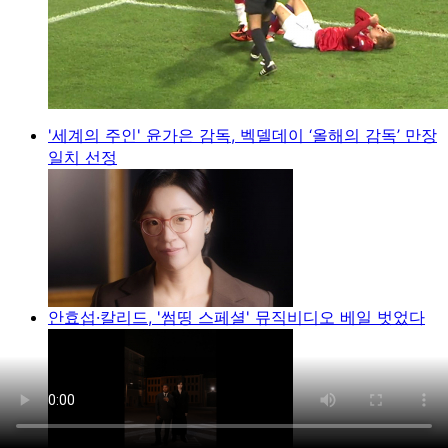
'세계의 주인' 윤가은 감독, 벡델데이 ‘올해의 감독’ 만장
일치 선정
안효섭·칼리드, '썸띵 스페셜' 뮤직비디오 베일 벗었다