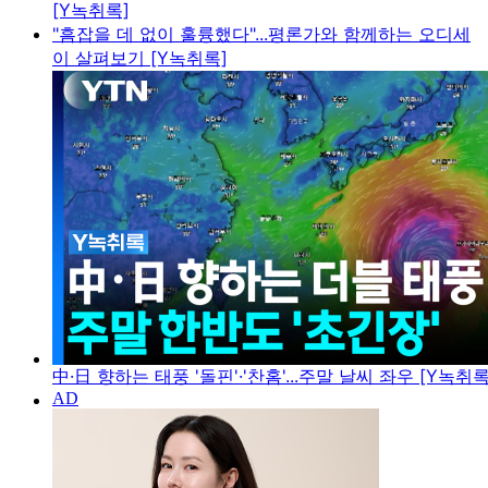
[Y녹취록]
"흠잡을 데 없이 훌륭했다"...평론가와 함께하는 오디세
이 살펴보기 [Y녹취록]
中·日 향하는 태풍 '돌핀'·'찬홈'...주말 날씨 좌우 [Y녹취록