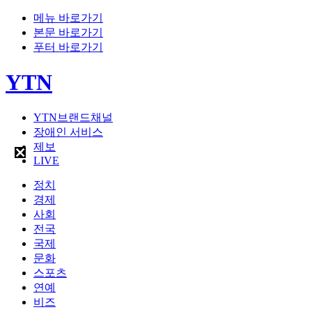
메뉴 바로가기
본문 바로가기
푸터 바로가기
YTN
YTN브랜드채널
장애인 서비스
제보
LIVE
정치
경제
사회
전국
국제
문화
스포츠
연예
비즈