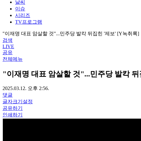
날씨
이슈
시리즈
TV프로그램
"이재명 대표 암살할 것"...민주당 발칵 뒤집힌 '제보' [Y녹취록]
검색
LIVE
공유
전체메뉴
"이재명 대표 암살할 것"...민주당 발칵 뒤
2025.03.12. 오후 2:56.
댓글
글자크기설정
공유하기
인쇄하기