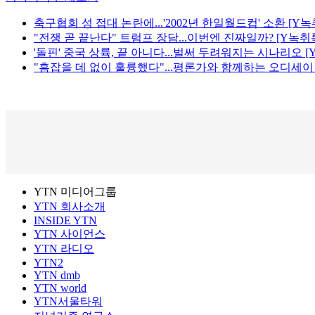
축구협회 성 접대 논란에...'2002년 한일월드컵' 소환 [Y녹
"전쟁 곧 끝난다" 트럼프 장담...이번엔 진짜일까? [Y녹취
'돌핀' 중국 상륙, 끝 아니다...벌써 두려워지는 시나리오 [
"흠잡을 데 없이 훌륭했다"...평론가와 함께하는 오디세이
YTN 미디어그룹
YTN 회사소개
INSIDE YTN
YTN 사이언스
YTN 라디오
YTN2
YTN dmb
YTN world
YTN서울타워