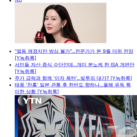
"열돔 깨졌지만 방심 불가"...전문가가 본 9월 더위 전망
[Y녹취록]
서민들 자산 증식 수단인데...개미 분노케 한 ISA 개편안
[Y녹취록]
주가 급락과 함께 '이자 폭탄'...빚투의 대가? [Y녹취록]
태풍 '찬홈' 일본 관통 후 한반도 향하나...올해 유독 특
이한 상황 [Y녹취록]