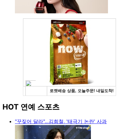
HOT 연예 스포츠
"꾸짖어 달라"…김희철, '태극기 논란' 사과