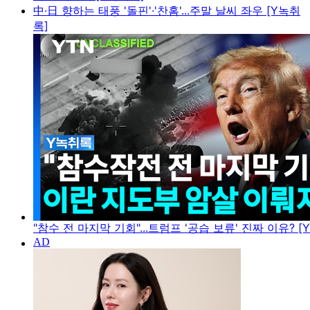
中·日 향하는 태풍 '돌핀'·'찬홈'...주말 날씨 좌우 [Y녹취
록]
"참수 전 마지막 기회"...트럼프 '공습 보류' 진짜 이유? [