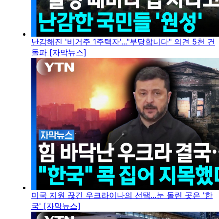
난감해진 '비거주 1주택자'..."부당합니다" 의견 5천 건
돌파 [자막뉴스]
미국 지원 끊긴 우크라이나의 선택...눈 돌린 곳은 '한
국' [자막뉴스]