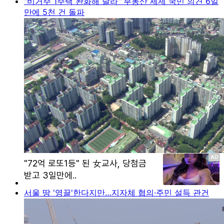
"비거주 1주택 완화해 달라" 부동산 세제 국민 의견 6일
만에 5천 건 돌파
서울 땅 '영끌'한다지만…지자체 협의·주민 설득 관건