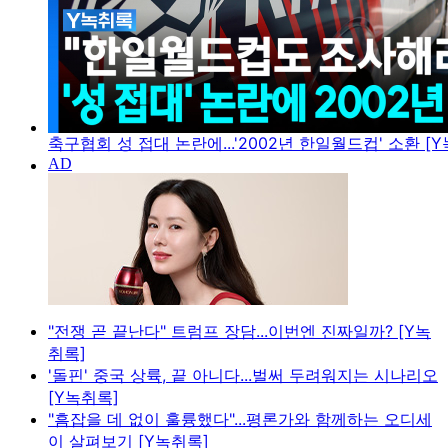
축구협회 성 접대 논란에...'2002년 한일월드컵' 소환 [
"전쟁 곧 끝난다" 트럼프 장담...이번엔 진짜일까? [Y녹
취록]
'돌핀' 중국 상륙, 끝 아니다...벌써 두려워지는 시나리오
[Y녹취록]
"흠잡을 데 없이 훌륭했다"...평론가와 함께하는 오디세
이 살펴보기 [Y녹취록]