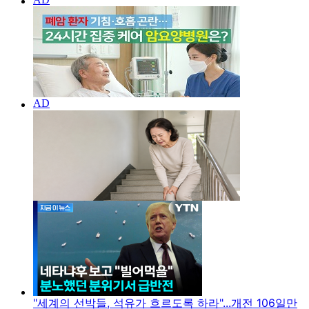
"세계의 선박들, 석유가 흐르도록 하라"...개전 106일만