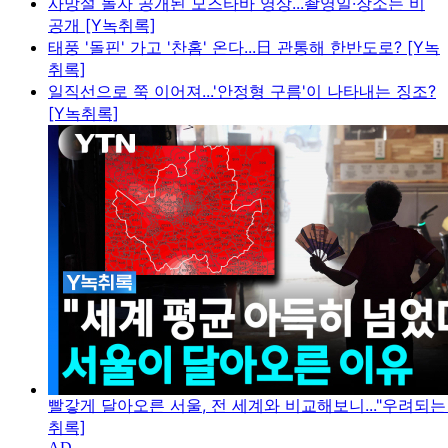
사망설 돌자 공개된 모즈타바 영상...촬영일·장소는 비
공개 [Y녹취록]
태풍 '돌핀' 가고 '찬홈' 온다...日 관통해 한반도로? [Y녹
취록]
일직선으로 쭉 이어져...'안정형 구름'이 나타내는 징조?
[Y녹취록]
빨갛게 달아오른 서울, 전 세계와 비교해보니..."우려되는 
취록]