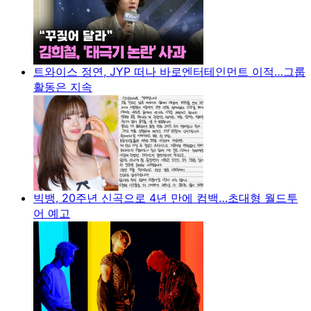
트와이스 정연, JYP 떠나 바로엔터테인먼트 이적…그룹
활동은 지속
빅뱅, 20주년 신곡으로 4년 만에 컴백…초대형 월드투
어 예고