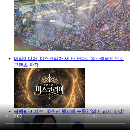
베리미디어, 미스코리아 새 판 짠다…‘왕관쟁탈전’으로
콘텐츠 확장
블랙핑크 지수, 10주년 행사에 눈물? “의미 담지 말길”