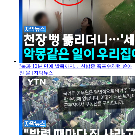
"불과 10분 만에 발목까지..." 한밤중 폭포수처럼 쏟아
진 물 [자막뉴스]