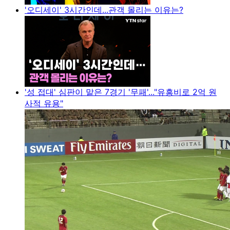
'오디세이' 3시간인데...관객 몰리는 이유는?
'성 접대' 심판이 맡은 7경기 '무패'..."유흥비로 2억 원
사적 유용"