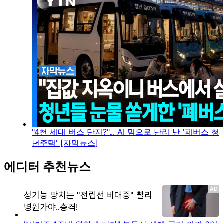
"4천 세대 버스 단지?"... AI 밈으로 난리 난 '폐버스 청
년주택' [자막뉴스]
에디터 추천뉴스