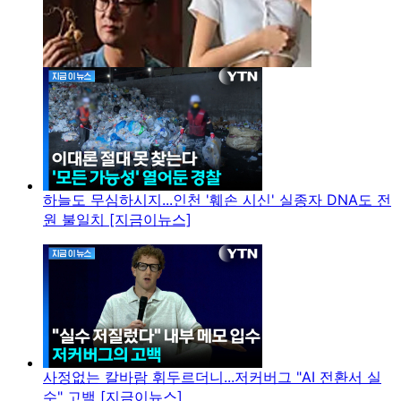
하늘도 무심하시지...인천 '훼손 시신' 실종자 DNA도 전
원 불일치 [지금이뉴스]
사정없는 칼바람 휘두르더니...저커버그 "AI 전환서 실
수" 고백 [지금이뉴스]