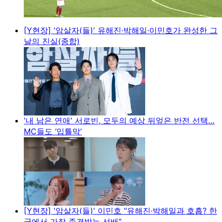
[Y현장] '암살자(들)' 유해진·박해일·이민호가 완성한 그
날의 진실(종합)
'내 남은 연애' 서로빈, 모두의 예상 뒤엎은 반전 선택…
MC들도 ‘입틀막’
[Y현장] '암살자(들)' 이민호 "유해진·박해일과 호흡? 한
국에서 가장 존경받는 선배"