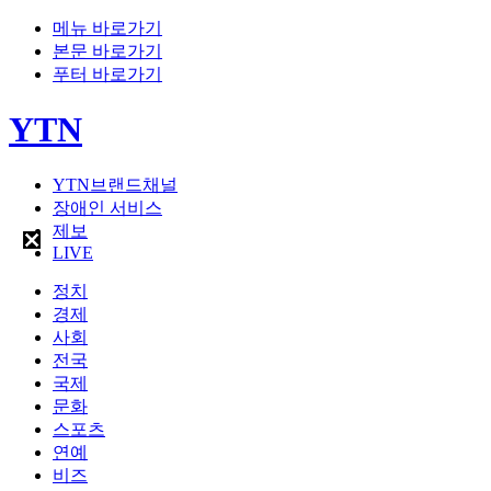
메뉴 바로가기
본문 바로가기
푸터 바로가기
YTN
YTN브랜드채널
장애인 서비스
제보
LIVE
정치
경제
사회
전국
국제
문화
스포츠
연예
비즈