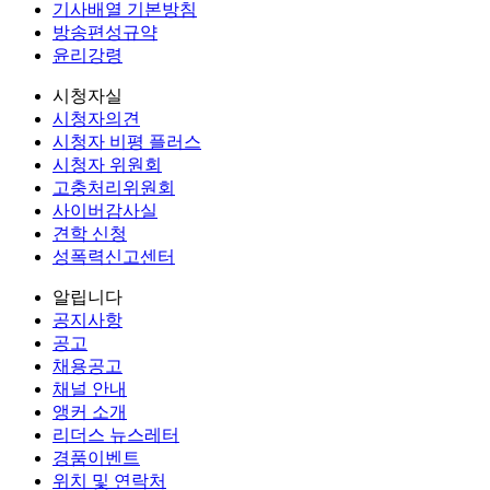
기사배열 기본방침
방송편성규약
윤리강령
시청자실
시청자의견
시청자 비평 플러스
시청자 위원회
고충처리위원회
사이버감사실
견학 신청
성폭력신고센터
알립니다
공지사항
공고
채용공고
채널 안내
앵커 소개
리더스 뉴스레터
경품이벤트
위치 및 연락처