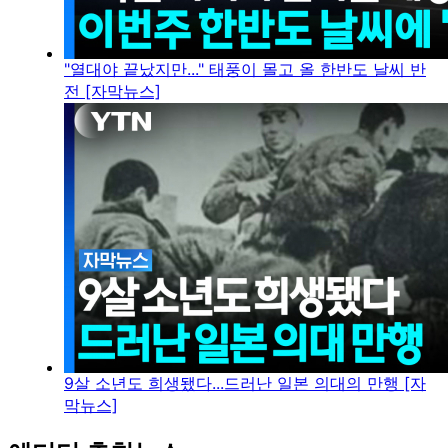
"열대야 끝났지만..." 태풍이 몰고 올 한반도 날씨 반
전 [자막뉴스]
9살 소년도 희생됐다...드러난 일본 의대의 만행 [자
막뉴스]