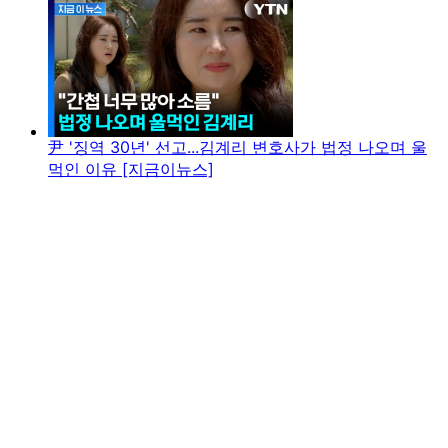
尹 '징역 30년' 선고...김계리 변호사가 법정 나오며 울
먹인 이유 [지금이뉴스]