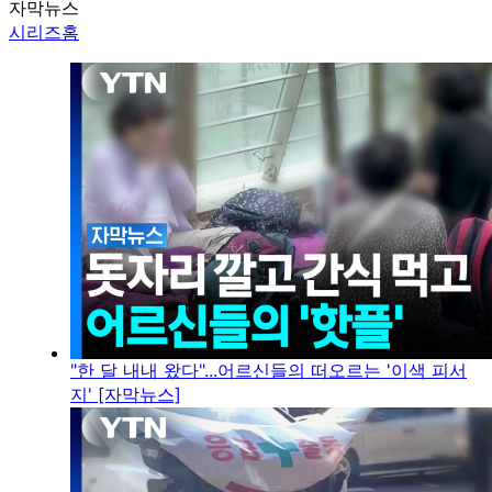
자막뉴스
시리즈홈
"한 달 내내 왔다"...어르신들의 떠오르는 '이색 피서
지' [자막뉴스]