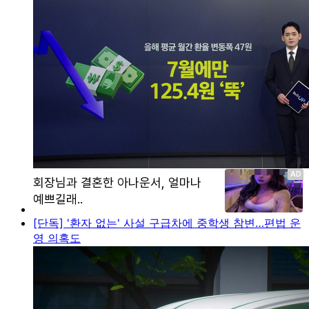
[단독] '환자 없는' 사설 구급차에 중학생 참변…편법 운
영 의혹도