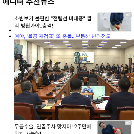
에디터 추천뉴스
여야, '올공 재검표' 또 충돌…부동산 난타전도