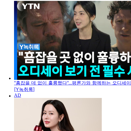
"흠잡을 데 없이 훌륭했다"...평론가와 함께하는 오디세
[Y녹취록]