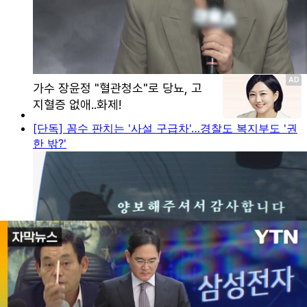
[단독] 꼼수 판치는 '사설 구급차'…경찰도 복지부도 '권
한 밖?'