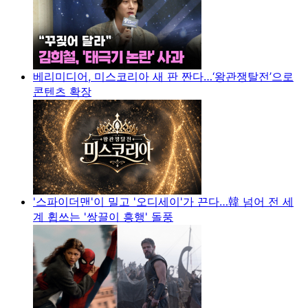
베리미디어, 미스코리아 새 판 짠다…‘왕관쟁탈전’으로
콘텐츠 확장
'스파이더맨'이 밀고 '오디세이'가 끈다…韓 넘어 전 세
계 휩쓰는 '쌍끌이 흥행' 돌풍