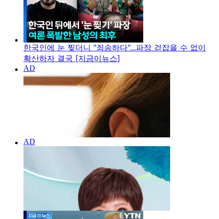
한국인에 눈 찢더니 "죄송하다"...파장 걷잡을 수 없이
확산하자 결국 [지금이뉴스]