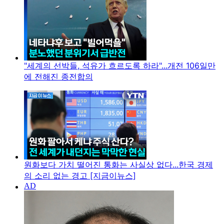
"세계의 선박들, 석유가 흐르도록 하라"...개전 106일만
에 전해진 종전합의
원화보다 가치 떨어진 통화는 사실상 없다...한국 경제
의 소리 없는 경고 [지금이뉴스]