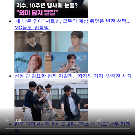
'내 남은 연애' 서로빈, 모두의 예상 뒤엎은 반전 선택…
MC들도 ‘입틀막’
신동·던·김요한 왕좌 지킬까…'왕자와 거지' 반격전 시작
한국 14억 4천만 원에도 2위…‘엑스 더 리그’ 선두 경쟁
후끈