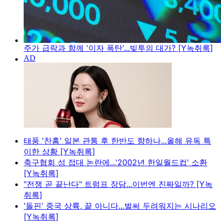
주가 급락과 함께 '이자 폭탄'...빚투의 대가? [Y녹취록]
태풍 '찬홈' 일본 관통 후 한반도 향하나...올해 유독 특
이한 상황 [Y녹취록]
축구협회 성 접대 논란에...'2002년 한일월드컵' 소환
[Y녹취록]
"전쟁 곧 끝난다" 트럼프 장담...이번엔 진짜일까? [Y녹
취록]
'돌핀' 중국 상륙, 끝 아니다...벌써 두려워지는 시나리오
[Y녹취록]