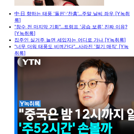
中·日 향하는 태풍 '돌핀'·'찬홈'...주말 날씨 좌우 [Y녹취
록]
"참수 전 마지막 기회"...트럼프 '공습 보류' 진짜 이유?
[Y녹취록]
집주인 실거주 늘면 세입자는 어디로 가나 [Y녹취록]
"너무 더워 태풍도 비껴간다"...사라진 '절기 매직' [Y녹
취록]