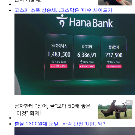
코스피 소폭 상승세…코스닥은 '매수 사이드카'
환율 1,300원대 눈앞…하락 반전 'U턴', 왜?