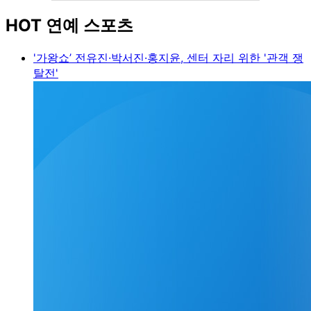
HOT 연예 스포츠
'가왕쇼’ 전유진·박서진·홍지윤, 센터 자리 위한 '관객 쟁
탈전'