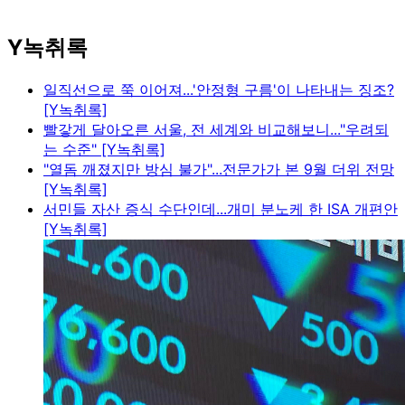
Y녹취록
일직선으로 쭉 이어져...'안정형 구름'이 나타내는 징조?
[Y녹취록]
빨갛게 달아오른 서울, 전 세계와 비교해보니..."우려되
는 수준" [Y녹취록]
"열돔 깨졌지만 방심 불가"...전문가가 본 9월 더위 전망
[Y녹취록]
서민들 자산 증식 수단인데...개미 분노케 한 ISA 개편안
[Y녹취록]