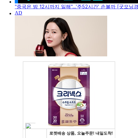
"중국은 밤 12시까지 일해"...'주52시간' 손볼까 [굿모닝