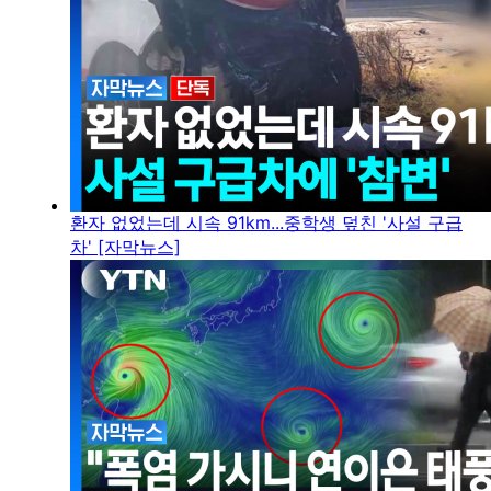
환자 없었는데 시속 91km...중학생 덮친 '사설 구급
차' [자막뉴스]