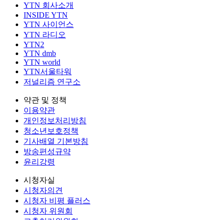
YTN 회사소개
INSIDE YTN
YTN 사이언스
YTN 라디오
YTN2
YTN dmb
YTN world
YTN서울타워
저널리즘 연구소
약관 및 정책
이용약관
개인정보처리방침
청소년보호정책
기사배열 기본방침
방송편성규약
윤리강령
시청자실
시청자의견
시청자 비평 플러스
시청자 위원회