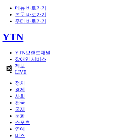
메뉴 바로가기
본문 바로가기
푸터 바로가기
YTN
YTN브랜드채널
장애인 서비스
제보
LIVE
정치
경제
사회
전국
국제
문화
스포츠
연예
비즈