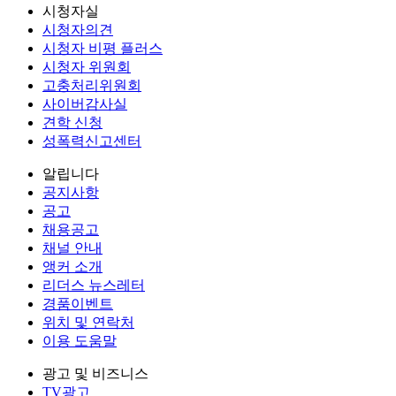
시청자실
시청자의견
시청자 비평 플러스
시청자 위원회
고충처리위원회
사이버감사실
견학 신청
성폭력신고센터
알립니다
공지사항
공고
채용공고
채널 안내
앵커 소개
리더스 뉴스레터
경품이벤트
위치 및 연락처
이용 도움말
광고 및 비즈니스
TV광고