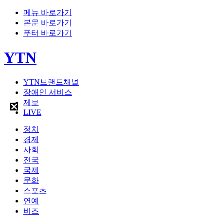
메뉴 바로가기
본문 바로가기
푸터 바로가기
YTN
YTN브랜드채널
장애인 서비스
제보
LIVE
정치
경제
사회
전국
국제
문화
스포츠
연예
비즈