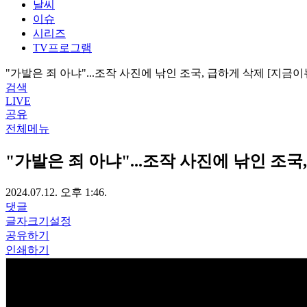
날씨
이슈
시리즈
TV프로그램
"가발은 죄 아냐"...조작 사진에 낚인 조국, 급하게 삭제 [지금이
검색
LIVE
공유
전체메뉴
"가발은 죄 아냐"...조작 사진에 낚인 조국
2024.07.12. 오후 1:46.
댓글
글자크기설정
공유하기
인쇄하기