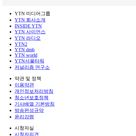
YTN 미디어그룹
YTN 회사소개
INSIDE YTN
YTN 사이언스
YTN 라디오
YTN2
YTN dmb
YTN world
YTN서울타워
저널리즘 연구소
약관 및 정책
이용약관
개인정보처리방침
청소년보호정책
기사배열 기본방침
방송편성규약
윤리강령
시청자실
시청자의견