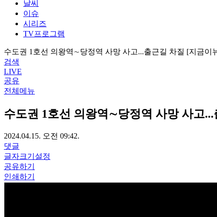
날씨
이슈
시리즈
TV프로그램
수도권 1호선 의왕역∼당정역 사망 사고...출근길 차질 [지금이
검색
LIVE
공유
전체메뉴
수도권 1호선 의왕역∼당정역 사망 사고..
2024.04.15. 오전 09:42.
댓글
글자크기설정
공유하기
인쇄하기