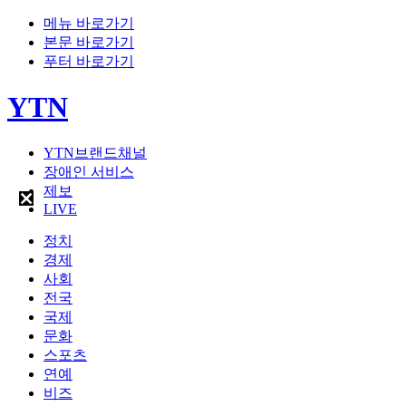
메뉴 바로가기
본문 바로가기
푸터 바로가기
YTN
YTN브랜드채널
장애인 서비스
제보
LIVE
정치
경제
사회
전국
국제
문화
스포츠
연예
비즈