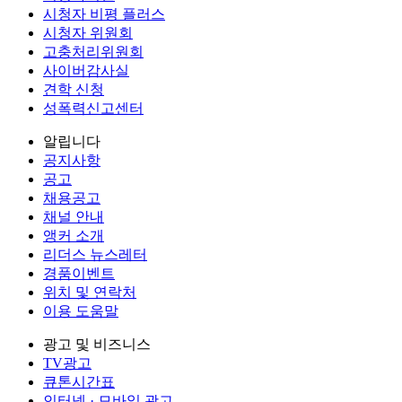
시청자 비평 플러스
시청자 위원회
고충처리위원회
사이버감사실
견학 신청
성폭력신고센터
알립니다
공지사항
공고
채용공고
채널 안내
앵커 소개
리더스 뉴스레터
경품이벤트
위치 및 연락처
이용 도움말
광고 및 비즈니스
TV광고
큐톤시간표
인터넷 · 모바일 광고