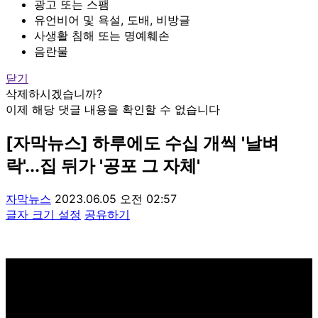
광고 또는 스팸
유언비어 및 욕설, 도배, 비방글
사생활 침해 또는 명예훼손
음란물
닫기
삭제하시겠습니까?
이제 해당 댓글 내용을 확인할 수 없습니다
[자막뉴스] 하루에도 수십 개씩 '날벼
락'...집 뒤가 '공포 그 자체'
자막뉴스
2023.06.05 오전 02:57
글자 크기 설정
공유하기