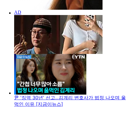
尹 '징역 30년' 선고...김계리 변호사가 법정 나오며 울
먹인 이유 [지금이뉴스]