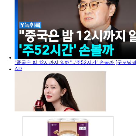
"중국은 밤 12시까지 일해"...'주52시간' 손볼까 [굿모닝