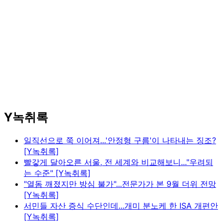
Y녹취록
일직선으로 쭉 이어져...'안정형 구름'이 나타내는 징조?
[Y녹취록]
빨갛게 달아오른 서울, 전 세계와 비교해보니..."우려되
는 수준" [Y녹취록]
"열돔 깨졌지만 방심 불가"...전문가가 본 9월 더위 전망
[Y녹취록]
서민들 자산 증식 수단인데...개미 분노케 한 ISA 개편안
[Y녹취록]