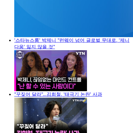
'스타뉴스룸' 박제니 "런웨이 넘어 글로벌 무대로, '제니
다움' 잃지 않을 것"
"꾸짖어 달라"…김희철, '태극기 논란' 사과