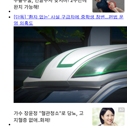
[단독] '환자 없는' 사설 구급차에 중학생 참변…편법 운
영 의혹도