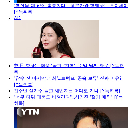
"흠잡을 데 없이 훌륭했다"...평론가와 함께하는 오디세
[Y녹취록]
中·日 향하는 태풍 '돌핀'·'찬홈'...주말 날씨 좌우 [Y녹취
록]
"참수 전 마지막 기회"...트럼프 '공습 보류' 진짜 이유?
[Y녹취록]
집주인 실거주 늘면 세입자는 어디로 가나 [Y녹취록]
"너무 더워 태풍도 비껴간다"...사라진 '절기 매직' [Y녹
취록]