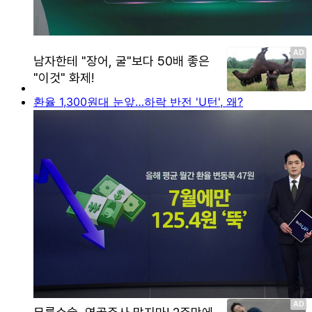
환율 1,300원대 눈앞…하락 반전 'U턴', 왜?