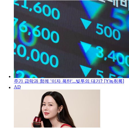
주가 급락과 함께 '이자 폭탄'...빚투의 대가? [Y녹취록]