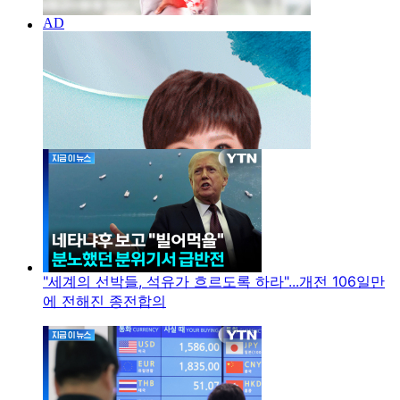
"세계의 선박들, 석유가 흐르도록 하라"...개전 106일만
에 전해진 종전합의