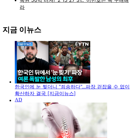
지금 이뉴스
한국인에 눈 찢더니 "죄송하다"...파장 걷잡을 수 없이
확산하자 결국 [지금이뉴스]