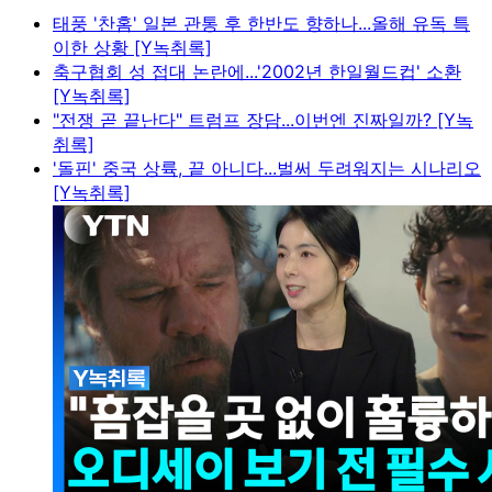
태풍 '찬홈' 일본 관통 후 한반도 향하나...올해 유독 특
이한 상황 [Y녹취록]
축구협회 성 접대 논란에...'2002년 한일월드컵' 소환
[Y녹취록]
"전쟁 곧 끝난다" 트럼프 장담...이번엔 진짜일까? [Y녹
취록]
'돌핀' 중국 상륙, 끝 아니다...벌써 두려워지는 시나리오
[Y녹취록]