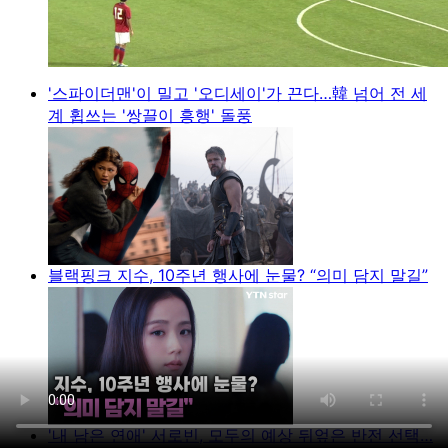
'스파이더맨'이 밀고 '오디세이'가 끈다…韓 넘어 전 세
계 휩쓰는 '쌍끌이 흥행' 돌풍
블랙핑크 지수, 10주년 행사에 눈물? “의미 담지 말길”
'내 남은 연애' 서로빈, 모두의 예상 뒤엎은 반전 선택…