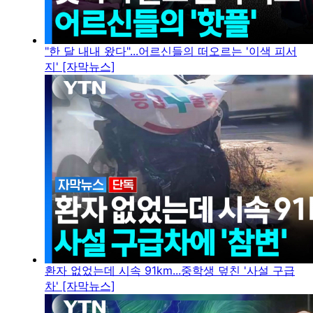
"한 달 내내 왔다"...어르신들의 떠오르는 '이색 피서
지' [자막뉴스]
환자 없었는데 시속 91km...중학생 덮친 '사설 구급
차' [자막뉴스]