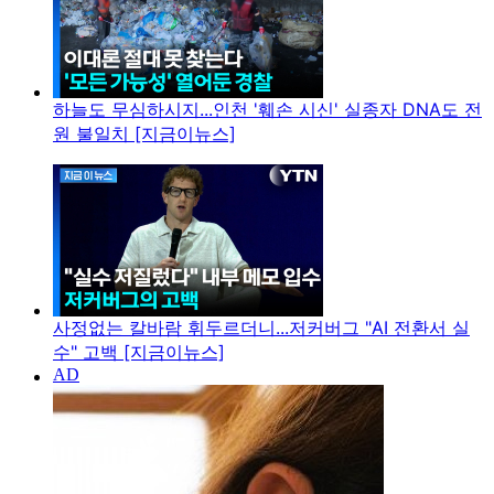
하늘도 무심하시지...인천 '훼손 시신' 실종자 DNA도 전
원 불일치 [지금이뉴스]
사정없는 칼바람 휘두르더니...저커버그 "AI 전환서 실
수" 고백 [지금이뉴스]