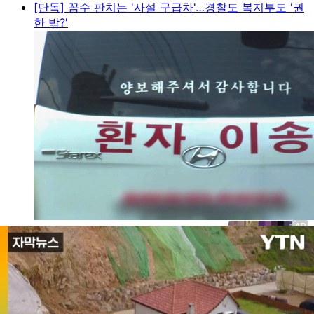
[단독] 꼼수 판치는 '사설 구급차'…경찰도 복지부도 '권
한 밖?'
용산 어린이정원 앞 '근조 화환'…무슨 일?