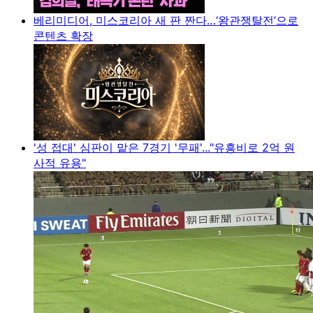
베리미디어, 미스코리아 새 판 짠다…‘왕관쟁탈전’으로
콘텐츠 확장
'성 접대' 심판이 맡은 7경기 '무패'..."유흥비로 2억 원
사적 유용"