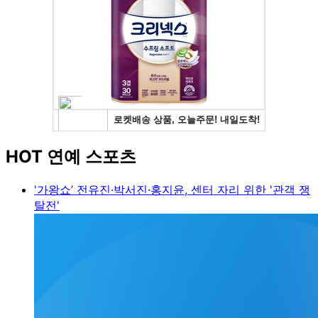
HOT 연예 스포츠
'가왕쇼’ 전유진·박서진·홍지윤, 센터 자리 위한 '관객 쟁
탈전'