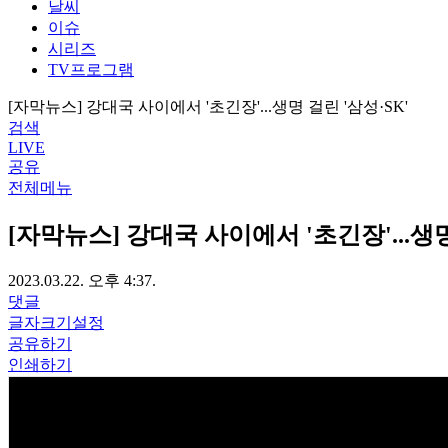
날씨
이슈
시리즈
TV프로그램
[자막뉴스] 강대국 사이에서 '초긴장'...생명 걸린 '삼성·SK'
검색
LIVE
공유
전체메뉴
[자막뉴스] 강대국 사이에서 '초긴장'...생명
2023.03.22. 오후 4:37.
댓글
글자크기설정
공유하기
인쇄하기