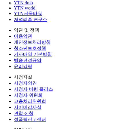
YTN dmb
YTN world
YTN서울타워
저널리즘 연구소
약관 및 정책
이용약관
개인정보처리방침
청소년보호정책
기사배열 기본방침
방송편성규약
윤리강령
시청자실
시청자의견
시청자 비평 플러스
시청자 위원회
고충처리위원회
사이버감사실
견학 신청
성폭력신고센터