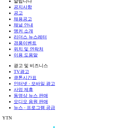
알립니다
공지사항
공고
채용공고
채널 안내
앵커 소개
리더스 뉴스레터
경품이벤트
위치 및 연락처
이용 도움말
광고 및 비즈니스
TV광고
큐톤시간표
인터넷 · 모바일 광고
사업 제휴
동영상 뉴스 판매
오디오 음원 판매
뉴스 · 프로그램 공급
YTN
㈜와이티엔
서울특별시 마포구 상암산로 76 (상암동)
대표전화: 0