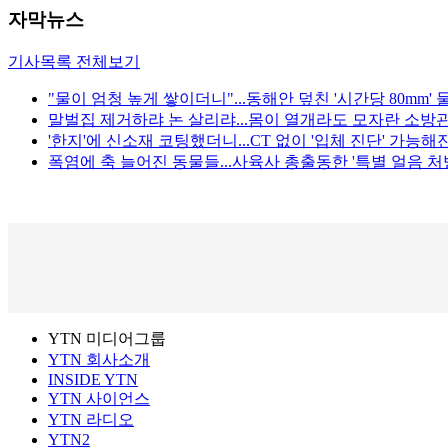
자막뉴스
기사목록 전체보기
"물이 엄청 높게 쌓이더니"...동해안 덮친 '시간당 80mm'
말벌집 제거하랴 논 살리랴...몸이 열개라도 모자란 소방관
'한지'에 신소재 코팅했더니...CT 없이 '입체 진단' 가능해
폭염에 축 늘어진 동물들...사육사 총출동한 '특별 얼음 처방
YTN 미디어그룹
YTN 회사소개
INSIDE YTN
YTN 사이언스
YTN 라디오
YTN2