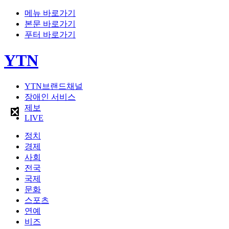
메뉴 바로가기
본문 바로가기
푸터 바로가기
YTN
YTN브랜드채널
장애인 서비스
제보
LIVE
정치
경제
사회
전국
국제
문화
스포츠
연예
비즈