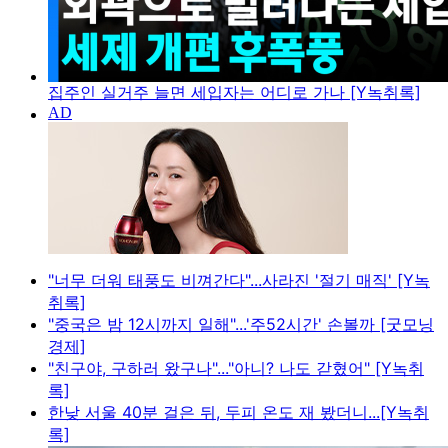
집주인 실거주 늘면 세입자는 어디로 가나 [Y녹취록]
"너무 더워 태풍도 비껴간다"...사라진 '절기 매직' [Y녹
취록]
"중국은 밤 12시까지 일해"...'주52시간' 손볼까 [굿모닝
경제]
"친구야, 구하러 왔구나"..."아니? 나도 갇혔어" [Y녹취
록]
한낮 서울 40분 걸은 뒤, 두피 온도 재 봤더니...[Y녹취
록]