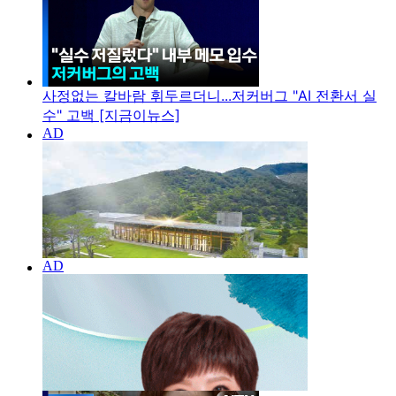
사정없는 칼바람 휘두르더니...저커버그 "AI 전환서 실
수" 고백 [지금이뉴스]