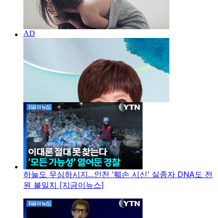
하늘도 무심하시지...인천 '훼손 시신' 실종자 DNA도 전
원 불일치 [지금이뉴스]