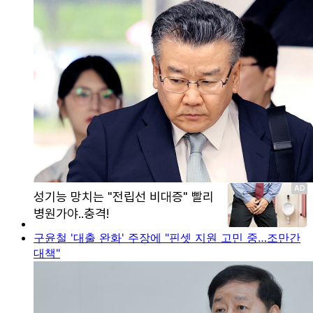
구윤철 '대출 완화' 주장에 "핀셋 지원 고민 중…조만간
대책"