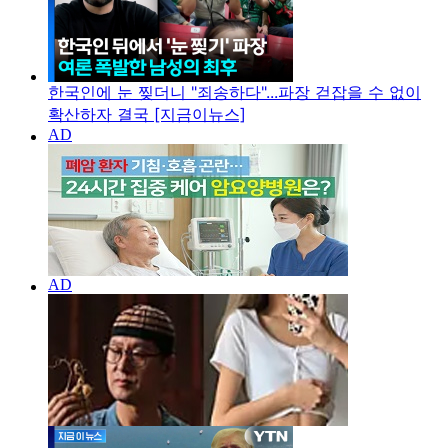
한국인에 눈 찢더니 "죄송하다"...파장 걷잡을 수 없이
확산하자 결국 [지금이뉴스]