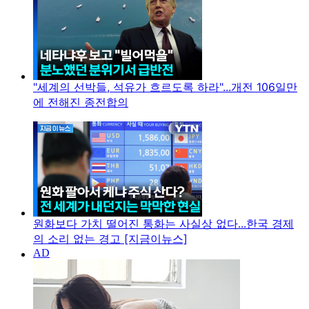
"세계의 선박들, 석유가 흐르도록 하라"...개전 106일만
에 전해진 종전합의
원화보다 가치 떨어진 통화는 사실상 없다...한국 경제
의 소리 없는 경고 [지금이뉴스]