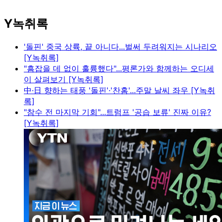
Y녹취록
'돌핀' 중국 상륙, 끝 아니다...벌써 두려워지는 시나리오
[Y녹취록]
"흠잡을 데 없이 훌륭했다"...평론가와 함께하는 오디세
이 살펴보기 [Y녹취록]
中·日 향하는 태풍 '돌핀'·'찬홈'...주말 날씨 좌우 [Y녹취
록]
"참수 전 마지막 기회"...트럼프 '공습 보류' 진짜 이유?
[Y녹취록]