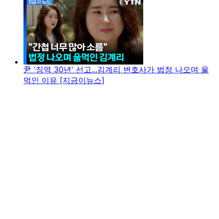
尹 '징역 30년' 선고...김계리 변호사가 법정 나오며 울
먹인 이유 [지금이뉴스]