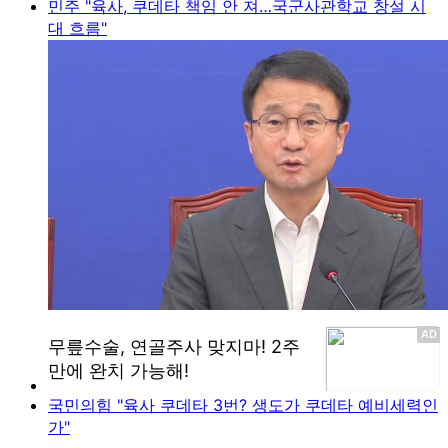
민주 "육사, 쿠데타 책임 안 져…국군사관학교 창설 시
대 흐름"
국민의힘 "육사 쿠데타 3번? 생도가 쿠데타 예비세력인
가"