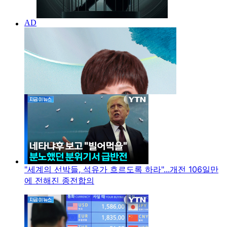
"세계의 선박들, 석유가 흐르도록 하라"...개전 106일만
에 전해진 종전합의