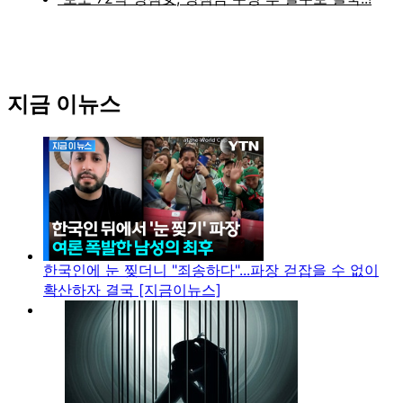
지금 이뉴스
한국인에 눈 찢더니 "죄송하다"...파장 걷잡을 수 없이
확산하자 결국 [지금이뉴스]