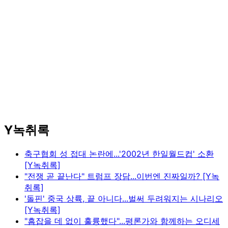
Y녹취록
축구협회 성 접대 논란에...'2002년 한일월드컵' 소환
[Y녹취록]
"전쟁 곧 끝난다" 트럼프 장담...이번엔 진짜일까? [Y녹
취록]
'돌핀' 중국 상륙, 끝 아니다...벌써 두려워지는 시나리오
[Y녹취록]
"흠잡을 데 없이 훌륭했다"...평론가와 함께하는 오디세