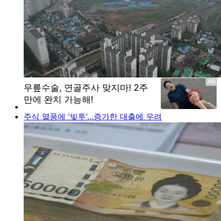
주식 열풍에 '빚투'…증가한 대출에 우려