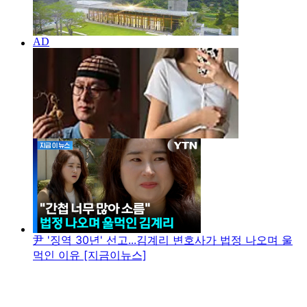
尹 '징역 30년' 선고...김계리 변호사가 법정 나오며 울
먹인 이유 [지금이뉴스]