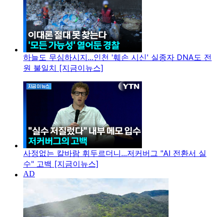
하늘도 무심하시지...인천 '훼손 시신' 실종자 DNA도 전
원 불일치 [지금이뉴스]
사정없는 칼바람 휘두르더니...저커버그 "AI 전환서 실
수" 고백 [지금이뉴스]