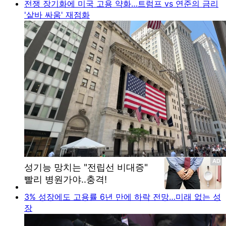
전쟁 장기화에 미국 고용 약화…트럼프 vs 연준의 금리
'샅바 싸움' 재점화
3% 성장에도 고용률 6년 만에 하락 전망…미래 없는 성
장