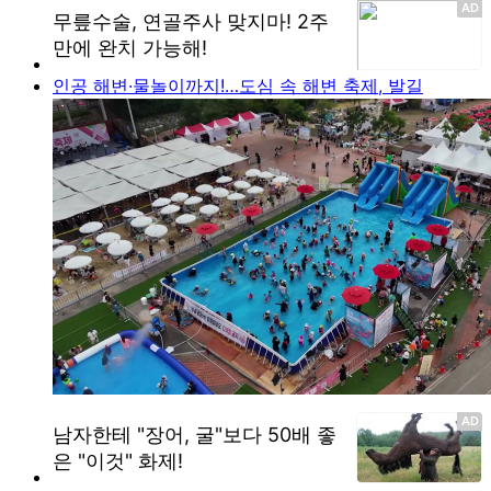
인공 해변·물놀이까지!…도심 속 해변 축제, 발길