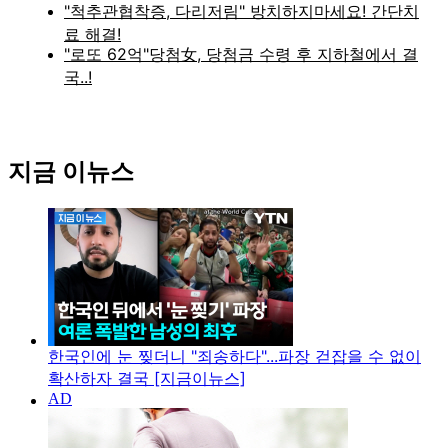
지금 이뉴스
한국인에 눈 찢더니 "죄송하다"...파장 걷잡을 수 없이
확산하자 결국 [지금이뉴스]