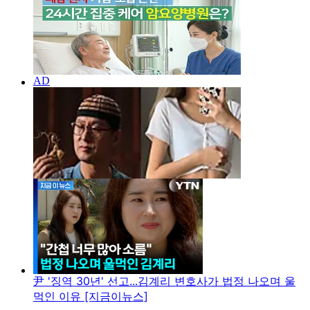
尹 '징역 30년' 선고...김계리 변호사가 법정 나오며 울
먹인 이유 [지금이뉴스]