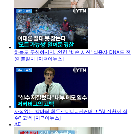
하늘도 무심하시지...인천 '훼손 시신' 실종자 DNA도 전
원 불일치 [지금이뉴스]
사정없는 칼바람 휘두르더니...저커버그 "AI 전환서 실
수" 고백 [지금이뉴스]