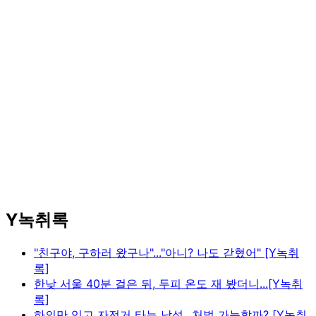
Y녹취록
"친구야, 구하러 왔구나"..."아니? 나도 갇혔어" [Y녹취
록]
한낮 서울 40분 걸은 뒤, 두피 온도 재 봤더니...[Y녹취
록]
하의만 입고 자전거 타는 남성...처벌 가능할까? [Y녹취