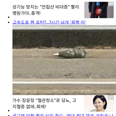
고속도로 왠 포탄?…1시간 넘게 '꼼짝 마'
국고채 담합 혐의 심의 착수…역대 최대 15조 과징금 나