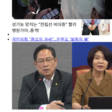
국민의힘 "증오의 과세"…민주도 '발등의 불'