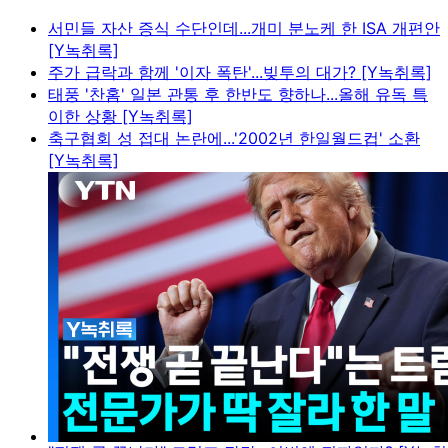
서민들 자산 증식 수단인데...개미 분노케 한 ISA 개편안
[Y녹취록]
주가 급락과 함께 '이자 폭탄'...빚투의 대가? [Y녹취록]
태풍 '찬홈' 일본 관통 후 한반도 향하나...올해 유독 특
이한 상황 [Y녹취록]
축구협회 성 접대 논란에...'2002년 한일월드컵' 소환
[Y녹취록]