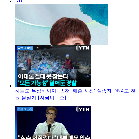
하늘도 무심하시지...인천 '훼손 시신' 실종자 DNA도 전
원 불일치 [지금이뉴스]