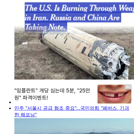
민주 "서울시 공급 협조 중요"…국민의힘 "폐버스, 기괴
한 해프닝"