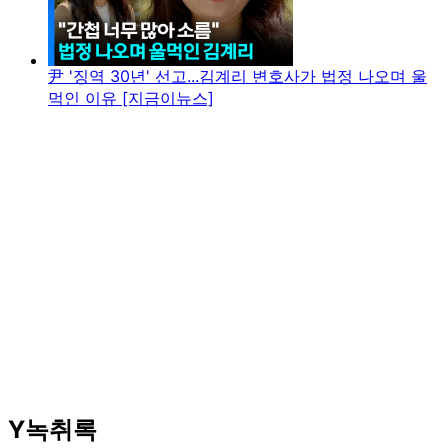
尹 '징역 30년' 선고...김계리 변호사가 법정 나오며 울
먹인 이유 [지금이뉴스]
Y녹취록