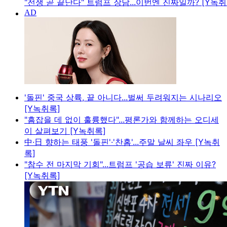
"전쟁 곧 끝난다" 트럼프 장담...이번엔 진짜일까? [Y녹취
'돌핀' 중국 상륙, 끝 아니다...벌써 두려워지는 시나리오
[Y녹취록]
"흠잡을 데 없이 훌륭했다"...평론가와 함께하는 오디세
이 살펴보기 [Y녹취록]
中·日 향하는 태풍 '돌핀'·'찬홈'...주말 날씨 좌우 [Y녹취
록]
"참수 전 마지막 기회"...트럼프 '공습 보류' 진짜 이유?
[Y녹취록]