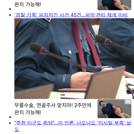
'경찰 가족' 피의자인 사건 45건…파악·관리 체계 미비
"주한 미군도 취약"…미 언론, 너도나도 '미사일 부족' 보
도