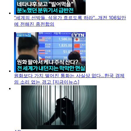
"세계의 선박들, 석유가 흐르도록 하라"...개전 106일만
에 전해진 종전합의
원화보다 가치 떨어진 통화는 사실상 없다...한국 경제
의 소리 없는 경고 [지금이뉴스]