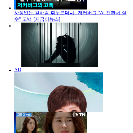
사정없는 칼바람 휘두르더니...저커버그 "AI 전환서 실
수" 고백 [지금이뉴스]